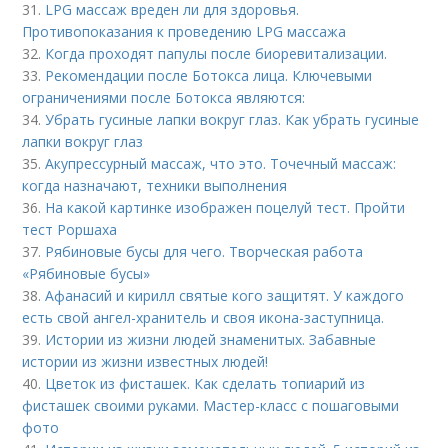
31.
LPG массаж вреден ли для здоровья.
Противопоказания к проведению LPG массажа
32.
Когда проходят папулы после биоревитализации.
33.
Рекомендации после Ботокса лица. Ключевыми
ограничениями после Ботокса являются:
34.
Убрать гусиные лапки вокруг глаз. Как убрать гусиные
лапки вокруг глаз
35.
Акупрессурный массаж, что это. Точечный массаж:
когда назначают, техники выполнения
36.
На какой картинке изображен поцелуй тест. Пройти
тест Роршаха
37.
Рябиновые бусы для чего. Творческая работа
«Рябиновые бусы»
38.
Афанасий и кирилл святые кого защитят. У каждого
есть свой ангел-хранитель и своя икона-заступница.
39.
Истории из жизни людей знаменитых. Забавные
истории из жизни известных людей!
40.
Цветок из фисташек. Как сделать топиарий из
фисташек своими руками. Мастер-класс с пошаговыми
фото