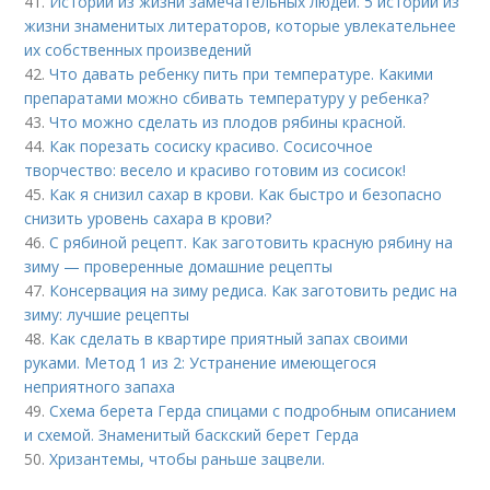
41.
Истории из жизни замечательных людей. 5 историй из
жизни знаменитых литераторов, которые увлекательнее
их собственных произведений
42.
Что давать ребенку пить при температуре. Какими
препаратами можно сбивать температуру у ребенка?
43.
Что можно сделать из плодов рябины красной.
44.
Как порезать сосиску красиво. Сосисочное
творчество: весело и красиво готовим из сосисок!
45.
Как я снизил сахар в крови. Как быстро и безопасно
снизить уровень сахара в крови?
46.
С рябиной рецепт. Как заготовить красную рябину на
зиму — проверенные домашние рецепты
47.
Консервация на зиму редиса. Как заготовить редис на
зиму: лучшие рецепты
48.
Как сделать в квартире приятный запах своими
руками. Метод 1 из 2: Устранение имеющегося
неприятного запаха
49.
Схема берета Герда спицами с подробным описанием
и схемой. Знаменитый баскский берет Герда
50.
Хризантемы, чтобы раньше зацвели.