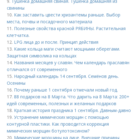
9.
Тушенка домашняя свиная. Тушенка домашняя из
свинины
10.
Как заставить цвести хризантемы раньше. Выбор
места, почвы и посадочного материала
11.
Полезные свойства красной РЯБИНЫ. Растительная
клетчатка.
12.
LPG лица до и после. Принцип действия
13.
Какие кольца маги считают мощными оберегами.
Защитная символика на кольцах
14.
Названия месяцев у славян. Чем календарь праславян
отличался от современного
15.
Народный календарь 14 сентября. Семёнов день.
Осенины
16.
Почему раньше 1 сентября отмечали новый год.
17.
88 подарков на 8 Марта. Что дарить на 8 Марта: 200+
идей современных, полезных и желанных подарков
18.
Краткая история праздника 1 сентября. Давным-давно
19.
Устранение мимических морщин с помощью
контурной пластики. Как проводится коррекция
мимических морщин ботулотоксином?
20.
Мимические морщины на лице. Внешние причины