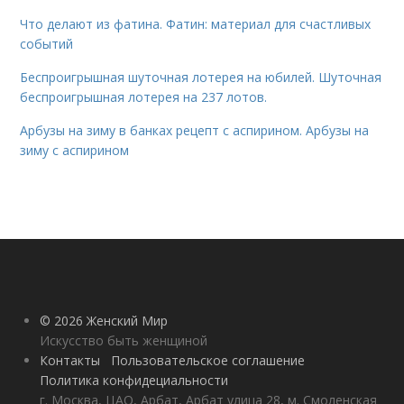
Что делают из фатина. Фатин: материал для счастливых
событий
Беспроигрышная шуточная лотерея на юбилей. Шуточная
беспроигрышная лотерея на 237 лотов.
Арбузы на зиму в банках рецепт с аспирином. Арбузы на
зиму с аспирином
© 2026 Женский Мир
Искусство быть женщиной
Контакты
Пользовательское соглашение
Политика конфидециальности
г. Москва, ЦАО, Арбат, Арбат улица 28, м. Смоленская