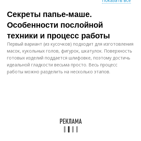
Показать все
Секреты папье-маше.
Мастер-класс по
Папье-маше из
папье-маше
туалетной бумаги
Особенности послойной
техники и процесс работы
Первый вариант (из кусочков) подходит для изготовления
масок, кукольных голов, фигурок, шкатулок. Поверхность
готовых изделий поддается шлифовке, поэтому достичь
идеальной гладкости весьма просто. Весь процесс
работы можно разделить на несколько этапов.