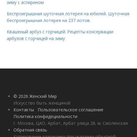
зиму с аспирином
Беспроигрышная шуточная лотерея на юбилей. Шуточная
беспроигрышная лотерея на 237 лотов.
Квашеный арбуз с горчицей. Рецепты консервации
арбузов с горчицей на зиму
© 2026 Женский Мир
Искусство быть женщиной
Контакты
Пользовательское соглашение
Политика конфидециальности
г. Москва, ЦАО, Арбат, Арбат улица 28, м. Смоленская
Обратная связь
Копирование разрешено при указании обратной