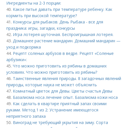
Ингредиенты на 2-3 порции:
40.
Какое питье давать при температуре ребенку. Как
кормить при высокой температуре?
41.
Конкурсы для рыбаков. День Рыбака - все для
праздника: игры, загадки, конкурсы
42.
Игра лотерея шуточная. Беспроигрышная лотерея.
43.
Домашнее растение мандарин. Домашний мандарин —
уход и подкормка
44.
Рецепт соленых арбузов в ведре. Рецепт «Соленые
арбузики»:
45.
Что можно приготовить из рябины в домашних
условиях. Что можно приготовить из рябины?
46.
Таинственные явления природы. 8 загадочных явлений
природы, которые наука не может объяснить
47.
Комнатный цветок для Девы. Цветы счастья Девы
48.
Базалиома носа лечение опыт. Базалиома кожи носа
49.
Как сделать в квартире приятный запах своими
руками. Метод 1 из 2: Устранение имеющегося
неприятного запаха
50.
Виноград не требующий укрытия на зиму. Сорта