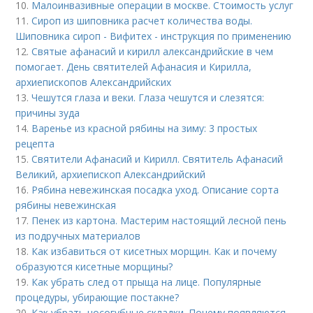
10.
Малоинвазивные операции в москве. Стоимость услуг
11.
Сироп из шиповника расчет количества воды.
Шиповника сироп - Вифитех - инструкция по применению
12.
Святые афанасий и кирилл александрийские в чем
помогает. День святителей Афанасия и Кирилла,
архиепископов Александрийских
13.
Чешутся глаза и веки. Глаза чешутся и слезятся:
причины зуда
14.
Варенье из красной рябины на зиму: 3 простых
рецепта
15.
Святители Афанасий и Кирилл. Святитель Афанасий
Великий, архиепископ Александрийский
16.
Рябина невежинская посадка уход. Описание сорта
рябины невежинская
17.
Пенек из картона. Мастерим настоящий лесной пень
из подручных материалов
18.
Как избавиться от кисетных морщин. Как и почему
образуются кисетные морщины?
19.
Как убрать след от прыща на лице. Популярные
процедуры, убирающие постакне?
20.
Как убрать носогубные складки. Почему появляются