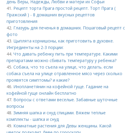
день Веры, Надежды, Любви и матери их Софьи
41.
Рецепт торта Прага простой рецепт. Торт Прага (
Пражский ) - 8 домашних вкусных рецептов
приготовления
42.
Глазурь для печенья в домашних. Пошаговый рецепт с
фото
43.
Цыплята корнишоны, как приготовить в духовке.
Ингредиенты на 2-3 порции:
44.
Что давать ребенку пить при температуре. Какими
препаратами можно сбивать температуру у ребенка?
45.
Собака, что то съела на улице, что делать. если
собака съела на улице отравленное мясо через сколько
проявятся симптомы? и какие?
46.
Инопланетянин на кофейной гуще. Гадание на
кофейной гуще онлайн бесплатно
47.
Вопросы с ответами веселые. Забавные шуточные
вопросы
48.
Зимняя шапка и снуд спицами. Вяжем теплые
комплекты - шапка и снуд
49.
Комнатные растения для Девы женщины. Какой
цветок подходит Деве по гороскопу