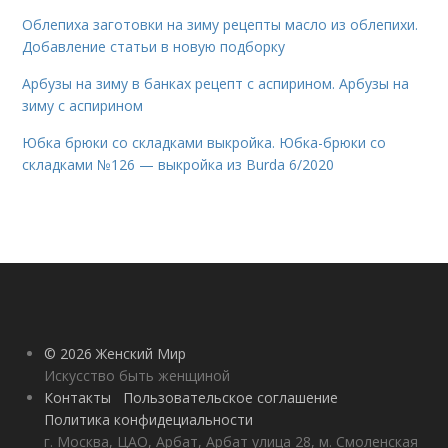
Облепиха заготовки на зиму рецепты масло из облепихи.
Добавление статьи в новую подборку
Арбузы на зиму в банках рецепт с аспирином. Арбузы на
зиму с аспирином
Юбка брюки со складками выкройка. Юбка-брюки со
складками №126 — выкройка из Burda 6/2020
© 2026 Женский Мир
Искусство быть женщиной
Контакты
Пользовательское соглашение
Политика конфидециальности
г. Москва, ЦАО, Арбат, Арбат улица 28, м. Смоленская