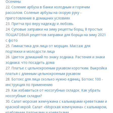
Осенины
22.
Соление арбуза в банки холодным и горячим
рассолом. Соленые арбузы на скорую руку -
приготовление в домашних условиях
23.
Притча про веру надежду и любовь.
24.
Суповые заправки на зиму рецепты борщ. 8 простых
ПОШАГОВЫХ рецептов заправки для борща на зиму 2021
с фото
25.
Гимнастика для лица от морщин. Массаж для
подтяжки и молодости лица
26.
Цветок домашний по знаку зодиака. Растения и знаки
зодиака: что посадить дома
27.
Платье с цельнокроеным рукавом коротким. Выкройка
платья с длинным цельнокроеным рукавом
28.
Ботокс для лица сколько нужно единиц. Ботокс 100 -
инструкция по применению
29.
Как избавиться от носогубных складок. Как убрать
носогубные складки?
30.
Салат морская жемчужина с кальмарами креветками и
красной икрой. Салат «Морская жемчужина» с кальмаром,
крабовыми палочками и креветками