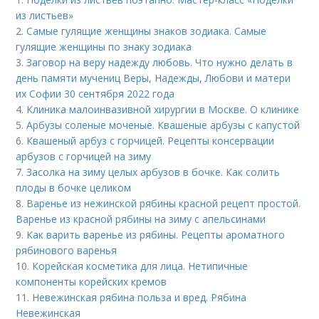
из листьев»
2.
Самые гулящие женщины знаков зодиака. Самые
гулящие женщины по знаку зодиака
3.
Заговор на веру надежду любовь. Что нужно делать в
день памяти мучениц Веры, Надежды, Любови и матери
их Софии 30 сентября 2022 года
4.
Клиника малоинвазивной хирургии в Москве. О клинике
5.
Арбузы соленые моченые. Квашеные арбузы с капустой
6.
Квашеный арбуз с горчицей. Рецепты консервации
арбузов с горчицей на зиму
7.
Засолка на зиму целых арбузов в бочке. Как солить
плоды в бочке целиком
8.
Варенье из нежинской рябины красной рецепт простой.
Варенье из красной рябины на зиму с апельсинами
9.
Как варить варенье из рябины. Рецепты ароматного
рябинового варенья
10.
Корейская косметика для лица. Нетипичные
компоненты корейских кремов
11.
Невежинская рябина польза и вред. Рябина
Невежинская