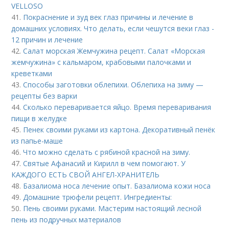
VELLOSO
41.
Покраснение и зуд век глаз причины и лечение в
домашних условиях. Что делать, если чешутся веки глаз -
12 причин и лечение
42.
Салат морская Жемчужина рецепт. Салат «Морская
жемчужина» с кальмаром, крабовыми палочками и
креветками
43.
Способы заготовки облепихи. Облепиха на зиму —
рецепты без варки
44.
Сколько переваривается яйцо. Время переваривания
пищи в желудке
45.
Пенек своими руками из картона. Декоративный пенёк
из папье-маше
46.
Что можно сделать с рябиной красной на зиму.
47.
Святые Афанасий и Кирилл в чем помогают. У
КАЖДОГО ЕСТЬ СВОЙ АНГЕЛ-ХРАНИТЕЛЬ
48.
Базалиома носа лечение опыт. Базалиома кожи носа
49.
Домашние трюфели рецепт. Ингредиенты:
50.
Пень своими руками. Мастерим настоящий лесной
пень из подручных материалов