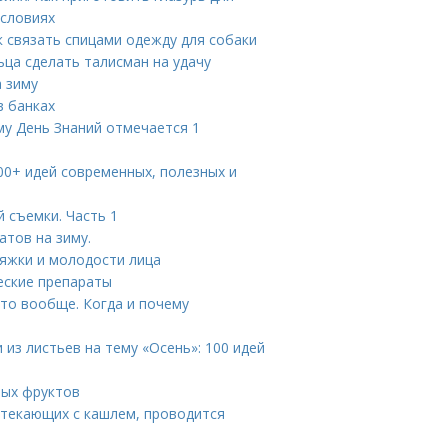
условиях
к связать спицами одежду для собаки
ьца сделать талисман на удачу
 зиму
в банках
му День Знаний отмечается 1
200+ идей современных, полезных и
 съемки. Часть 1
атов на зиму.
тяжки и молодости лица
еские препараты
то вообще. Когда и почему
 из листьев на тему «Осень»: 100 идей
вых фруктов
отекающих с кашлем, проводится