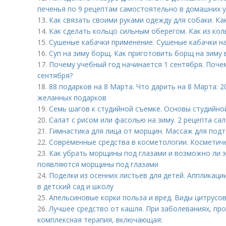
печенья по 9 рецептам самостоятельно в домашних 
13.
Как связать своими руками одежду для собаки. Ка
14.
Как сделать кольцо сильным оберегом. Как из кол
15.
Сушеные кабачки применение. Сушеные кабачки на
16.
Суп на зиму борщ. Как приготовить борщ на зиму 
17.
Почему учебный год начинается 1 сентября. Поче
сентября?
18.
88 подарков на 8 Марта. Что дарить на 8 Марта: 
желанных подарков
19.
Семь шагов к студийной съемке. Основы студийной
20.
Салат с рисом или фасолью на зиму. 2 рецепта сал
21.
Гимнастика для лица от морщин. Массаж для под
22.
Современные средства в косметологии. Косметич
23.
Как убрать морщины под глазами и возможно ли э
появляются морщины под глазами
24.
Поделки из осенних листьев для детей. Аппликации
в детский сад и школу
25.
Апельсиновые корки польза и вред. Виды цитрусо
26.
Лучшее средство от кашля. При заболеваниях, пр
комплексная терапия, включающая: