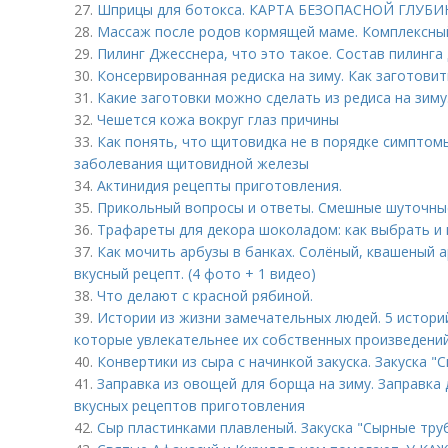
27.
Шприцы для ботокса. КАРТА БЕЗОПАСНОЙ ГЛУ
28.
Массаж после родов кормящей маме. Комплексны
29.
Пилинг Джесснера, что это такое. Состав пилинга
30.
Консервированная редиска на зиму. Как заготовит
31.
Какие заготовки можно сделать из редиса на зим
32.
Чешется кожа вокруг глаз причины
33.
Как понять, что щитовидка не в порядке симптом
заболевания щитовидной железы
34.
Актинидия рецепты приготовления.
35.
Прикольный вопросы и ответы. Смешные шуточны
36.
Трафареты для декора шоколадом: как выбрать и 
37.
Как мочить арбузы в банках. Солёный, квашеный а
вкусный рецепт. (4 фото + 1 видео)
38.
Что делают с красной рябиной.
39.
Истории из жизни замечательных людей. 5 истори
которые увлекательнее их собственных произведени
40.
Конвертики из сыра с начинкой закуска. Закуска "
41.
Заправка из овощей для борща на зиму. Заправка 
вкусных рецептов приготовления
42.
Сыр пластинками плавленый. Закуска "Сырные труб