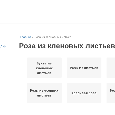
Главная
»
Роза из кленовых листьев
Роза из кленовых листьев
елки
Букет из
Розы из листьев
кленовых
листьев
Розы из осенних
Ро
Красивая роза
листьев