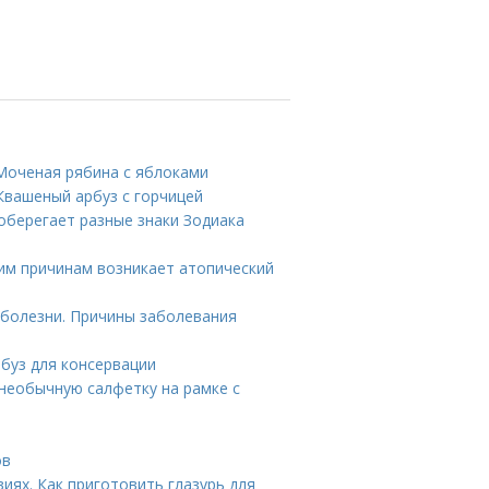
 Моченая рябина с яблоками
Квашеный арбуз с горчицей
 оберегает разные знаки Зодиака
ким причинам возникает атопический
 болезни. Причины заболевания
рбуз для консервации
 необычную салфетку на рамке с
ов
иях. Как приготовить глазурь для