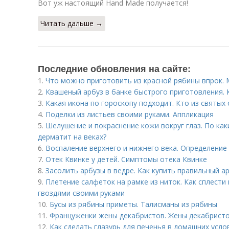
Вот уж настоящий Hand Made получается!
Читать дальше →
Последние обновления на сайте:
1.
Что можно приготовить из красной рябины впрок.
2.
Квашеный арбуз в банке быстрого приготовления. 
3.
Какая икона по гороскопу подходит. Кто из святых
4.
Поделки из листьев своими руками. Аппликация
5.
Шелушение и покраснение кожи вокруг глаз. По ка
дерматит на веках?
6.
Воспаление верхнего и нижнего века. Определение
7.
Отек Квинке у детей. Симптомы отека Квинке
8.
Засолить арбузы в ведре. Как купить правильный а
9.
Плетение салфеток на рамке из ниток. Как сплести
гвоздями своими руками
10.
Бусы из рябины приметы. Талисманы из рябины
11.
Француженки жены декабристов. Жены декабрист
12.
Как сделать глазурь для печенья в домашних услов