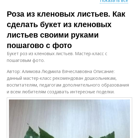
Показать все
Роза из кленовых листьев. Как
Розы из осенних
Цвета из листьев
листьев
сделать букет из кленовых
листьев своими руками
пошагово с фото
Осенние цветы
Красивая роза
Букет роз из кленовых листьев. Мастер-класс с
пошаговым фото.
Автор: Алимова Людмила Вячеславовна Описание:
данный мастер-класс рекомендован дошкольникам,
Осенний букет
Роза из листьев
воспитателям, педагогам дополнительного образования
и всем любителям создавать интересные поделки.