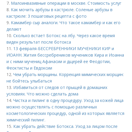
7.
Малоинвазивные операции в москве. Стоимость услуг
8.
Как мочить арбузы в кастрюле. Соленые арбузы в
кастрюле: 3 пошаговых рецепта с фото
9.
Камамбер сыр аналоги. Что такое камамбер и как его
делают
10.
Сколько встает Ботокс на лбу. Через какое время
виден результат после ботокса
11.
13 февраля-БЕССРЕБРЕННИКИ МУЧЕНИКИ КИР и
ИОАНН. Жития бессребреников мучеников Кира и Иоанна
и с ними мучениц Афанасии и дщерей ее Феодотии,
Феоктисты и Евдоксии
12.
Чем убрать морщины. Коррекция мимических морщин:
не бойтесь улыбаться
13.
Избавиться от следов от прыщей в домашних
условиях. Что можно сделать дома
14.
Чистка и пилинг в одну процедуру. Уход за кожей лица
можно осуществлять с помощью различных
косметологических процедур, одной из которых является
химический пилинг.
15.
Как убрать действие Ботокса. Уход за лицом после