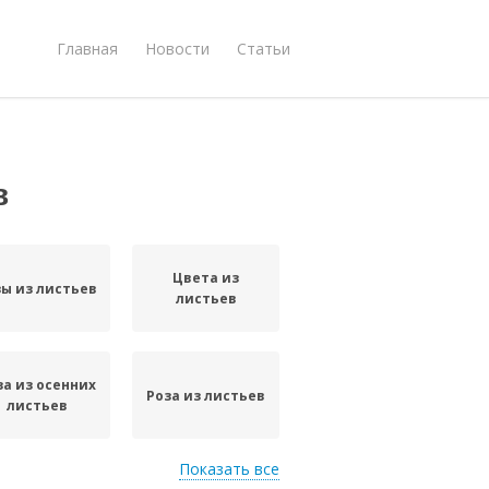
Главная
Новости
Статьи
в
Цвета из
зы из листьев
листьев
за из осенних
Роза из листьев
листьев
Показать все