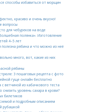
се способы избавиться от морщин
ектно, красиво и очень вкусно!
е вопросы
сто для чебуреков на воде
 «Волшебная полянка». Изготовление
етей 4–5 лет
м полезна рябина и что можно из неё
ольно много, вот, какие из них
расной рябины
астрюле: 3 пошаговых рецепта с фото
фейной гуще онлайн бесплатно
 с ветчиной из кабачкового теста
но снизить уровень сахара в крови?
ых билетиков
 схемой и подробным описанием
ой рубашкой