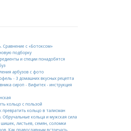
ь. Сравнение с «Ботоксом»
 новую подборку
гредиенты и специи понадобятся
буз
оления арбузов с фото
фель - 3 домашних вкусных рецепта
ника сироп - Вифитех - инструкция
нская
ить кольцо с пользой
превратить кольцо в талисман
. Обручальные кольца и мужская сила
 шишек, листьев, семян, соломки
ров. Как православным встречать