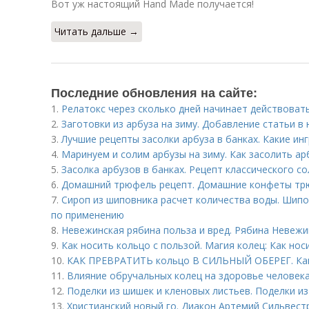
Вот уж настоящий Hand Made получается!
Читать дальше →
Последние обновления на сайте:
1.
Релатокс через сколько дней начинает действоват
2.
Заготовки из арбуза на зиму. Добавление статьи в
3.
Лучшие рецепты засолки арбуза в банках. Какие ин
4.
Маринуем и солим арбузы на зиму. Как засолить ар
5.
Засолка арбузов в банках. Рецепт классического с
6.
Домашний трюфель рецепт. Домашние конфеты трю
7.
Сироп из шиповника расчет количества воды. Шипов
по применению
8.
Невежинская рябина польза и вред. Рябина Невежи
9.
Как носить кольцо с пользой. Магия колец: Как нос
10.
КАК ПРЕВРАТИТЬ кольцо В СИЛЬНЫЙ ОБЕРЕГ. Как 
11.
Влияние обручальных колец на здоровье человека
12.
Поделки из шишек и кленовых листьев. Поделки из
13.
Христианский новый го. Диакон Артемий Сильвест