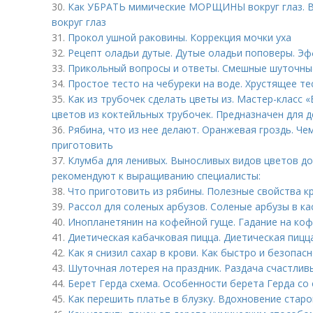
30.
Как УБРАТЬ мимические МОРЩИНЫ вокруг глаз. В
вокруг глаз
31.
Прокол ушной раковины. Коррекция мочки уха
32.
Рецепт оладьи дутые. Дутые оладьи поповеры. Эфф
33.
Прикольный вопросы и ответы. Смешные шуточны
34.
Простое тесто на чебуреки на воде. Хрустящее те
35.
Как из трубочек сделать цветы из. Мастер-класс
цветов из коктейльных трубочек. Предназначен для д
36.
Рябина, что из нее делают. Оранжевая гроздь. Че
приготовить
37.
Клумба для ленивых. Выносливых видов цветов дов
рекомендуют к выращиванию специалисты:
38.
Что приготовить из рябины. Полезные свойства к
39.
Рассол для соленых арбузов. Соленые арбузы в к
40.
Инопланетянин на кофейной гуще. Гадание на ко
41.
Диетическая кабачковая пицца. Диетическая пицца
42.
Как я снизил сахар в крови. Как быстро и безопас
43.
Шуточная лотерея на праздник. Раздача счастлив
44.
Берет Герда схема. Особенности берета Герда со
45.
Как перешить платье в блузку. Вдохновение стар