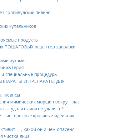
ет голливудский пилинг
ских купальников
Е
свояемые продукты
стых ПОШАГОВЫХ рецептов заправки
оими руками
 бижутерия
и и специальные процедуры
. АППАРАТЫ И ПРЕПАРАТЫ ДЛЯ
ы, нюансы
ения мимических морщин вокруг глаз
а — удалять или не удалять?
й – интересные красивые идеи и их
тивит —, какой он и чем опасен?
я чистка лица