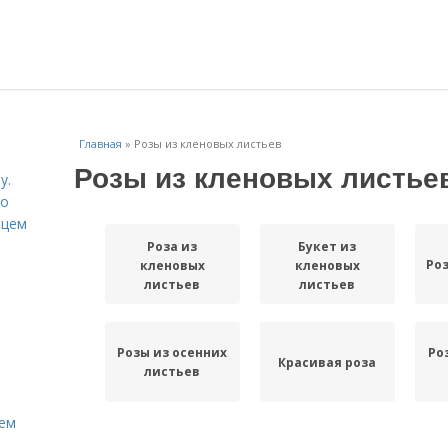
Главная
»
Розы из кленовых листьев
Розы из кленовых листье
у.
со
рцем
Роза из
Букет из
Ро
кленовых
кленовых
листьев
листьев
Розы из осенних
Ро
Красивая роза
листьев
Кем