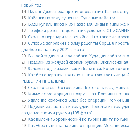
новый год?
14.
Пилинг Джесснера противопоказания. Как действу
15.
Кабачки на зиму сушеные. Сушеные кабачки
16.
Виды купальников и их названия. Виды и типы жен
17.
Трюфели рецепт в домашних условиях. ОПИСАНИ
18.
Сколько перевариваются яйца. Что такое легкоу
19.
Суповые заправки на зиму рецепты борщ. 8 про
для борща на зиму 2021 с фото
20.
Выкройка для свитера собаки. Худи для собаки св
21.
Поделки из желудей своими руками. Эксклюзивная
22.
Заломы под глазами, как избавиться. Косметолог
23.
Как без операции подтянуть нижнюю треть лица
РЕШЕНИЯ ПРОБЛЕМЫ
24.
Сколько стоит ботокс лица. Ботокс: плюсы, минус
25.
Мимические морщины вокруг глаз. Причины появл
26.
Удаление комочков Биша без операции. Комки Биш
27.
Поделки из листьев и желудей. Поделки из желуде
создание своими руками (105 фото)
28.
Как вылечить хронический конъюнктивит? Конъюнк
29.
Как убрать пятна на лице от прыщей. Механическа