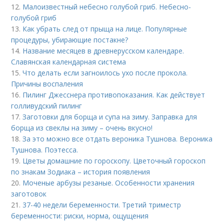
12.
Малоизвестный небесно голубой гриб. Небесно-
голубой гриб
13.
Как убрать след от прыща на лице. Популярные
процедуры, убирающие постакне?
14.
Название месяцев в древнерусском календаре.
Славянская календарная система
15.
Что делать если загноилось ухо после прокола.
Причины воспаления
16.
Пилинг Джесснера противопоказания. Как действует
голливудский пилинг
17.
Заготовки для борща и супа на зиму. Заправка для
борща из свеклы на зиму – очень вкусно!
18.
За это можно все отдать вероника Тушнова. Вероника
Тушнова. Поэтесса.
19.
Цветы домашние по гороскопу. Цветочный гороскоп
по знакам Зодиака – история появления
20.
Моченые арбузы резаные. Особенности хранения
заготовок
21.
37-40 недели беременности. Третий триместр
беременности: риски, норма, ощущения