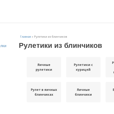
Главная
»
Рулетики из блинчиков
Рулетики из блинчиков
елки
Р
Яичные
Рулетики с
рулетики
курицей
Рулет в яичных
Яичные
блинчиках
блинчики