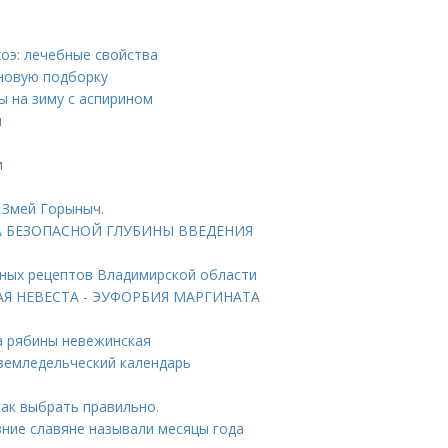
хоэ: лечебные свойства
 новую подборку
ы на зиму с аспирином
ы
и
 Змей Горыныч.
АРТА БЕЗОПАСНОЙ ГЛУБИНЫ ВВЕДЕНИЯ
тных рецептов Владимирской области
ТАЯ НЕВЕСТА - ЭУФОРБИЯ МАРГИНАТА
а рябины невежинская
 земледельческий календарь
как выбрать правильно.
евние славяне называли месяцы года