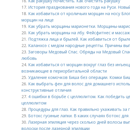
16.
Как ракушку почистить. Как очистить ракушку
17.
История празднования нового года на Руси. Новый
18.
Как избавиться от кроличьих морщин на носу Блог
морщин на лице
19.
Как убрать морщины марионетки. Морщины-марион
20.
Как убрать морщины на лбу. Фейсфитнес и массаж
21.
Подтяжка лица и брылей. Как избавиться от брыл
22.
Каланхоэ с медом народные рецепты. Причины вы
23.
Заговоры Медовый Спас. Обряды на Медовый Спас 
любовь
24.
Как избавиться от морщин вокруг глаз без инъек
возникающие в периорбитальной области
25.
Удаление комочков Биша без операции. Комки Биш
26.
Как выбрать фен для волос для домашнего исполь
конструктивные отличия
27.
4 ошибки в борьбе с целлюлитом. Как победить ц
целлюлитом
28.
Процедуры для глаз. Как правильно ухаживать за 
29.
Ботокс гусиные лапки. В каких случаях ботокс для
30.
Лазерная эпиляция через сколько дней волосы вы
волоски после лазерной эпиляции