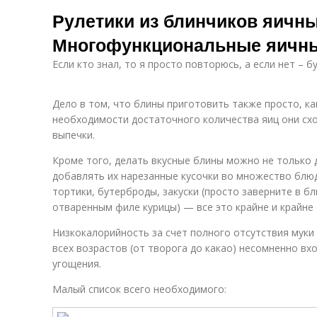
Блинчики на
Рулетики из блинчиков яичны
завтрак
Многофункциональные яичн
Если кто знал, то я просто повторюсь, а если нет – 
Дело в том, что блины приготовить также просто, ка
необходимости достаточного количества яиц они сх
выпечки.
Кроме того, делать вкусные блины можно не только д
добавлять их нарезанные кусочки во множество блюд
тортики, бутерброды, закуски (просто заверните в б
отваренным филе курицы) — все это крайне и крайне 
Низкокалорийность за счет полного отсутствия муки
всех возрастов (от творога до какао) несомненно вх
угощения.
Малый список всего необходимого: