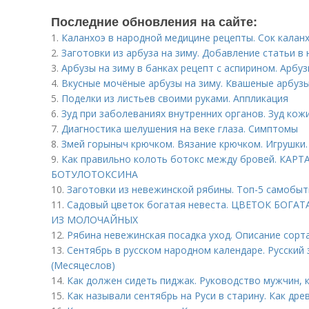
Последние обновления на сайте:
1.
Каланхоэ в народной медицине рецепты. Сок калан
2.
Заготовки из арбуза на зиму. Добавление статьи в
3.
Арбузы на зиму в банках рецепт с аспирином. Арбуз
4.
Вкусные мочёные арбузы на зиму. Квашеные арбуз
5.
Поделки из листьев своими руками. Аппликация
6.
Зуд при заболеваниях внутренних органов. Зуд кож
7.
Диагностика шелушения на веке глаза. Симптомы
8.
Змей горыныч крючком. Вязание крючком. Игрушки.
9.
Как правильно колоть ботокс между бровей. К
БОТУЛОТОКСИНА
10.
Заготовки из невежинской рябины. Топ-5 самобы
11.
Садовый цветок богатая невеста. ЦВЕТОК БОГА
ИЗ МОЛОЧАЙНЫХ
12.
Рябина невежинская посадка уход. Описание сорт
13.
Сентябрь в русском народном календаре. Русский
(Месяцеслов)
14.
Как должен сидеть пиджак. Руководство мужчин, 
15.
Как называли сентябрь на Руси в старину. Как др