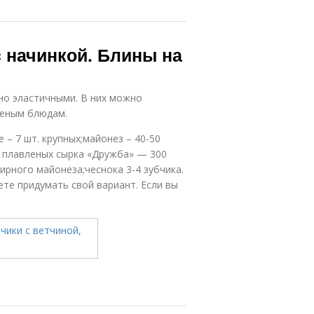
с начинкой. Блины на
но эластичными. В них можно
леным блюдам.
– 7 шт. крупных;майонез – 40-50
 3 плавленых сырка «Дружба» — 300
 жирного майонеза;чеснока 3-4 зубчика.
те придумать свой вариант. Если вы