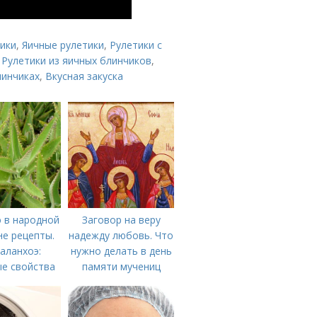
тики
,
Яичные рулетики
,
Рулетики с
,
Рулетики из яичных блинчиков
,
линчиках
,
Вкусная закуска
 в народной
Заговор на веру
е рецепты.
надежду любовь. Что
каланхоэ:
нужно делать в день
е свойства
памяти мучениц
Веры, Надежды,
Любови и матери их
Софии 30 сентября