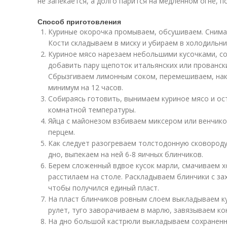
не запекается, а долго парится на медленном огне, 
Способ приготовления
Куриные окорочка промываем, обсушиваем. Снимае
Кости складываем в миску и убираем в холодильни
Куриное мясо нарезаем небольшими кусочками, со
добавить пару щепоток итальянских или провански
Сбрызгиваем лимонным соком, перемешиваем, нак
минимум на 12 часов.
Собираясь готовить, вынимаем куриное мясо и ос
комнатной температуры.
Яйца с майонезом взбиваем миксером или венчико
перцем.
Как следует разогреваем толстодонную сковород
дно, выпекаем на ней 6-8 яичных блинчиков.
Берем сложенный вдвое кусок марли, смачиваем 
расстилаем на столе. Раскладываем блинчики с за
чтобы получился единый пласт.
На пласт блинчиков ровным слоем выкладываем ку
рулет, туго заворачиваем в марлю, завязываем ко
На дно большой кастрюли выкладываем сохраненн