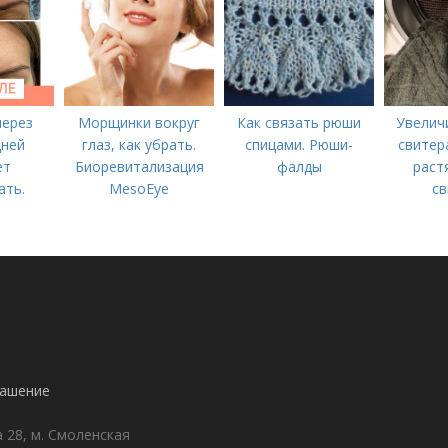
через
Морщинки вокруг
Как связать рюши
Увелич
дней
глаз, как убрать.
спицами. Рюши-
свитер
ет
Биоревитализация
фалды
раст
ать.
MesoEye
св
е с
ом»
лашение
а 28, м. Смоленская