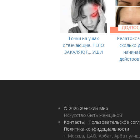
Точки на ушах
Релатокс 
отвечающие. ТЕЛО
сколько 
ЗАКАЛЯЮТ... УШИ
начина
действов
Сравнени
«Ботокс
© 2026 Женский Мир
Искусство быть женщиной
Контакты
Пользовательское сог
Политика конфидециальности
г. Москва, ЦАО, Арбат, Арбат улиц