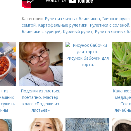
Категории:
Рулет из яичных блинчиков
,
“яичные руле
семгой
,
Картофельные рулетики
,
Рулетики с соленой
Блинчики с курицей
,
Куриный рулет
,
Рулет в яичных б
Рисунок бабочки для
торта.
т из
Поделки из листьев
Каланхоэ
машних
поэтапно. Мастер-
медицин
к сушить
класс «Поделки из
Сок 
бины
листьев»
лечебны