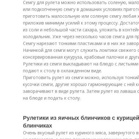
Семгу для рулета можно использовать соленую, мало
или подкопченную семгу в домашних условиях пригот
приготовить малосольную или соленую семгу любая 
приложив минимум усилий к этому процессу. Достато
из соли и небольшой части сахара, уложить в контей
холодильник. Уже через несколько часов семга для п
Семгу нарезают тонкими пластиками и в них же заво
Начинкой для семги могут служить ломтики свежего о
консервированная кукуруза, крабовые палочки и друг
Рулетики из семги выкладывают на блюдо с листьями
подают к столу в охлажденном виде.
Приготовить рулет из семги можно, используя тонки
кусочки семги, другие хорошо гармонирующие с ней 
заворачивают в виде рулета. Затем рулет из лаваша
на блюде и подать к столу.
Рулетики из яичных блинчиков с курицей
блинчиках
Очень вкусный рулет из куриного мяса, завернутого в