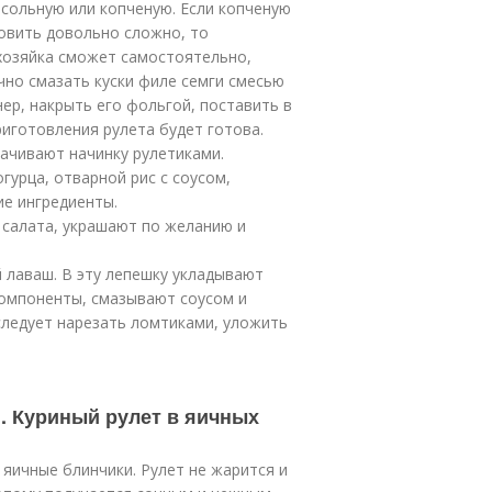
сольную или копченую. Если копченую
овить довольно сложно, то
хозяйка сможет самостоятельно,
чно смазать куски филе семги смесью
нер, накрыть его фольгой, поставить в
риготовления рулета будет готова.
рачивают начинку рулетиками.
гурца, отварной рис с соусом,
ие ингредиенты.
 салата, украшают по желанию и
й лаваш. В эту лепешку укладывают
компоненты, смазывают соусом и
 следует нарезать ломтиками, уложить
. Куриный рулет в яичных
 яичные блинчики. Рулет не жарится и