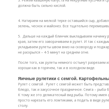
3. Режем квашеную капуста на некрупные кусочки и с
должна быть сильно кислой.
4. Натираем на мелкой терке оставшийся сыр, добав
зелень, чеснок и майонез. Все тщательно перемешив
5. Дальше на каждый блинчик выкладываем начинку 
края, затем его заворачиваем в рулет. И так с кажды
укладываем рулеты швом вниз на сковороду и поджар
не раскрылся – 4-5 минут на среднем огне.
После того, как рулеты немного остынут разрезаем их
хороши как в горячем, так и в холодном виде.
Яичные рулетики с семгой. Картофельны
Рулет с семгой . Рулет с семгой может быть предста
блюдо, так и закусочное праздничное. Семга – рыба
К тому же это деликатесный вид рыбы. Потому имея 
просто нарезать его ломтиками, а подать в виде ру
столу.