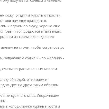
потому получается сочным и нежным.
м кожу, отделям мякоть от костей.
к - они нам еще пригодятся.
лим и перчим по вкусу, хорошо еще
х трав , что продаются в пакетиках.
рываем и ставим в холодильник
тавляем на столе, чтобы согрелось до
м, заправляем солью и - по желанию -
у, смазывая растительным маслом
холодной водой, отжимаем и
ходом друг на друга таким образом,
сочки куриного мяса. Сворачиваем
нцы.
ые в холодильнике куриные кости и