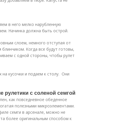
разу добавляем в пюре. Капуста не
ляем в него мелко нарубленную
аем. Начинка должна быть острой.
ровным слоем, немного отступая от
м блинчиком. Когда все будут готовы,
иваем с одной стороны, чтобы рулет
 на кусочки и подаем к столу. Они
е рулетики с соленой семгой
влен, как повседневное обеденное
 богатая полезными микроэлементами.
филе семги в арсенале, можно не
лета более оригинальным способом к