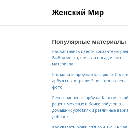
Женский Мир
Популярные материалы
Как заставить цвести хризантемы ран
Выбор места, почвы и посадочного
материала
Как мочить арбузы в кастрюле. Солен
арбузы в кастрюле: 3 пошаговых реце
фото
Рецепт моченые арбузы. Классически
рецепт моченых в бочке арбузов в
домашних условиях и различные вари
добавок
Как связать рюши спицами. Рюши-фал