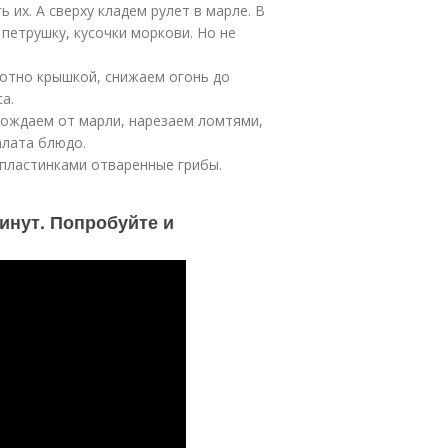
 их. А сверху кладем рулет в марле. В
петрушку, кусочки моркови. Но не
лотно крышкой, снижаем огонь до
а.
бождаем от марли, нарезаем ломтями,
алата блюдо.
пластинками отваренные грибы.
инут. Попробуйте и