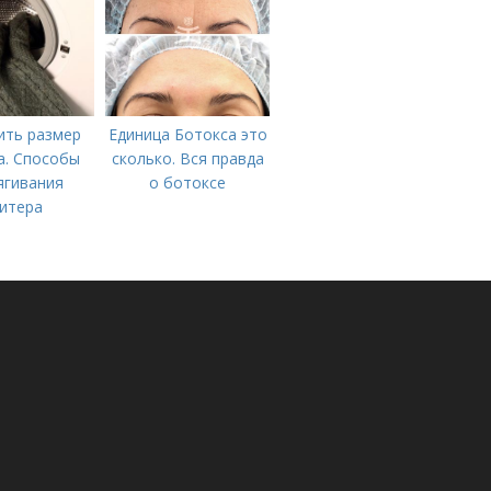
2022 года
ить размер
Единица Ботокса это
а. Способы
сколько. Вся правда
ягивания
о ботоксе
итера