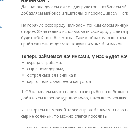
начинкой”:
Для начала делаем омлет для рулетов – взбиваем яйц
добавляем майонез и тщательно перемешиваем. Теп
На горячую сковороду наливаем тонким слоем яичную
.
сторон. Желательно использовать сковороду с анти
будет обойтись без масла. Таким образом выпекаем 
приблизительно должно получиться 4-5 блинчиков.
Теперь займемся начинками, у нас будет на
курица с грибами,
сыр с помидорами,
острая сырная начинка и
картофель с квашеной капустой.
1. Обжариваем мелко нарезанные грибы на небольшом
добавляем вареное куриное мясо, накрываем крышкой
2. Натираем на мелкой терке сыр, добавляем в него 
сыр не соленый, то можно слегка посолить.