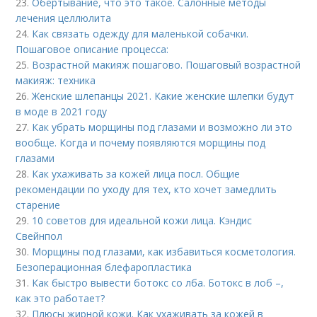
23.
Обертывание, что это такое. Салонные методы
лечения целлюлита
24.
Как связать одежду для маленькой собачки.
Пошаговое описание процесса:
25.
Возрастной макияж пошагово. Пошаговый возрастной
макияж: техника
26.
Женские шлепанцы 2021. Какие женские шлепки будут
в моде в 2021 году
27.
Как убрать морщины под глазами и возможно ли это
вообще. Когда и почему появляются морщины под
глазами
28.
Как ухаживать за кожей лица посл. Общие
рекомендации по уходу для тех, кто хочет замедлить
старение
29.
10 советов для идеальной кожи лица. Кэндис
Свейнпол
30.
Морщины под глазами, как избавиться косметология.
Безоперационная блефаропластика
31.
Как быстро вывести ботокс со лба. Ботокс в лоб –,
как это работает?
32.
Плюсы жирной кожи. Как ухаживать за кожей в