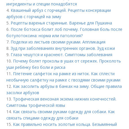
ингредиенты и специи понадобятся
4.
Квашеный арбуз с горчицей. Рецепты консервации
арбузов с горчицей на зиму
5.
Рецепты варенья старинные. Варенье для Пушкина
6.
После ботокса болит лоб почему. Головная боль после
ботулотоксина: норма или патология?
7.
Поделки из листьев своими руками. Аппликация
8.
Зуд при заболеваниях внутренних органов. Зуд кожи
9.
Глаза чешутся и краснеют. Симптомы заболевания
10.
Почему болят проколы в ушах от сережек. Проколоть
уши ребёнку без боли и риска
11.
Плетение салфеток на рамке из ниток. Как сплести
необычную салфетку на рамке с гвоздями своими руками
12.
Как засолить арбузы в банках на зиму. Общие правила
засолки арбузов
13.
Трофическая венозная экзема нижних конечностей.
Симптомы трофической язвы
14.
Как связать своими руками одежду для собаки. Как
связать спицами одежду для собаки
15.
Как правильно носить золотые кольца. Безымянный