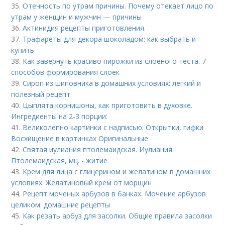
35.
Отечность по утрам причины. Почему отекает лицо по
утрам у женщин и мужчин — причины
36.
Актинидия рецепты приготовления.
37.
Трафареты для декора шоколадом: как выбрать и
купить
38.
Как завернуть красиво пирожки из слоеного теста. 7
способов формирования слоек
39.
Сироп из шиповника в домашних условиях: легкий и
полезный рецепт
40.
Цыплята корнишоны, как приготовить в духовке.
Ингредиенты на 2-3 порции:
41.
Великолепно картинки с надписью. Открытки, гифки
Восхищение в картинках Оригинальные
42.
Святая иулиания птолемаидская. Иулиания
Птолемаидская, мц. - житие
43.
Крем для лица с глицерином и желатином в домашних
условиях. Желатиновый крем от морщин
44.
Рецепт моченых арбузов в банках. Мочение арбузов
целиком: домашние рецепты
45.
Как резать арбуз для засолки. Общие правила засолки