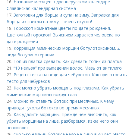
16.
Название месяцев в древнерусском календаре.
Славянская календарная система
17.
Заготовки для борща и супа на зиму. Заправка для
борща из свеклы на зиму – очень вкусно!
18.
Гороскоп комнатные цветы по дате рождения.
Цветочный гороскоп! Выясняем характер человека по
дате рождения
19.
Коррекция мимических морщин ботулотоксином. 2
вида ботулинотерапии
20.
Топ из платка сделать. Как сделать топик из платка
21.
“10 нельзя” при выпадении волос. Мазь от витилиго
22.
Рецепт теста на воде для чебуреков. Как приготовить
тесто для чебуреков
23.
Как можно убрать морщины под глазами. Как убрать
мимические морщины вокруг глаз
24.
Можно ли ставить ботокс при месячных. К чему
приводят уколы ботокса во время месячных
25.
Как удалить морщины. Прежде чем выяснить, как
убрать морщины на лице, разберёмся, из-за чего они
возникают
26.
Сколько единиц ботокса надо на лицо в 40 лет. Часто