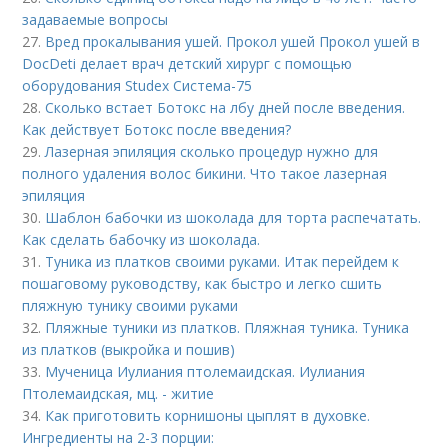
задаваемые вопросы
27.
Вред прокалывания ушей. Прокол ушей Прокол ушей в
DocDeti делает врач детский хирург с помощью
оборудования Studex Система-75
28.
Сколько встает Ботокс на лбу дней после введения.
Как действует Ботокс после введения?
29.
Лазерная эпиляция сколько процедур нужно для
полного удаления волос бикини. Что такое лазерная
эпиляция
30.
Шаблон бабочки из шоколада для торта распечатать.
Как сделать бабочку из шоколада.
31.
Туника из платков своими руками. Итак перейдем к
пошаговому руководству, как быстро и легко сшить
пляжную тунику своими руками
32.
Пляжные туники из платков. Пляжная туника. Туника
из платков (выкройка и пошив)
33.
Мученица Иулиания птолемаидская. Иулиания
Птолемаидская, мц. - житие
34.
Как приготовить корнишоны цыплят в духовке.
Ингредиенты на 2-3 порции: