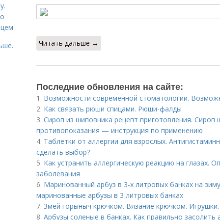
у.
со
рцем
Читать дальше →
ьше.
Последние обновления на сайте:
1.
Возможности современной стоматологии. Возмож
2.
Как связать рюши спицами. Рюши-фалды
3.
Сироп из шиповника рецепт приготовления. Сироп 
противопоказания — инструкция по применению
4.
Таблетки от аллергии для взрослых. Антигистаминн
сделать выбор?
5.
Как устранить аллергическую реакцию на глазах. О
заболевания
6.
Маринованный арбуз в 3-х литровых банках на зиму
маринованные арбузы в 3 литровых банках
7.
Змей горыныч крючком. Вязание крючком. Игрушки.
8.
Арбузы соленые в банках. Как правильно засолить 