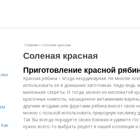
Главная
»
Соленая красная
Соленая красная
Приготовление красной ряби
елки
Красная рябина – ягода неординарная. Не многие хо
использовать ее в домашних заготовках. Надо ведь 
маленькие секреты. И тогда, можно из кисловатой кр
красочные компоты, насыщенное витаминами варенье,
другими ягодами или фруктами рябина внесет свою но
Кем
можно с пользой использовать природную кислинку д
Так Вы всегда порадуете своих близких и удивите го
 Как
нужно всего-то выбрать рецепт в нашей коллекции и 