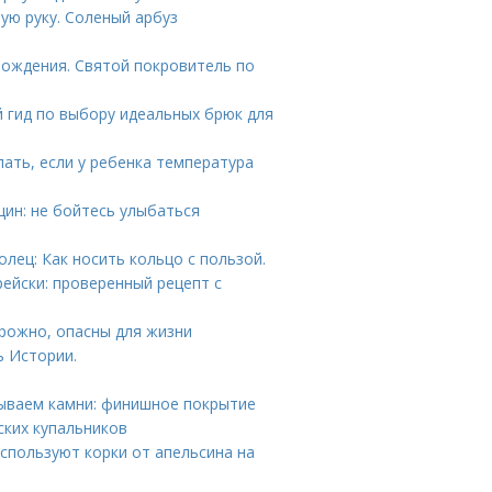
рую руку. Соленый арбуз
 рождения. Святой покровитель по
 гид по выбору идеальных брюк для
лать, если у ребенка температура
ин: не бойтесь улыбаться
олец: Как носить кольцо с пользой.
рейски: проверенный рецепт с
рожно, опасны для жизни
ь Истории.
вываем камни: финишное покрытие
ских купальников
спользуют корки от апельсина на