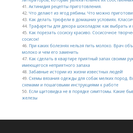
41.
Актинидия рецепты приготовления.
42.
Что делают из ягод рябины. Что можно приготови
43.
Как делать трюфели в домашних условиях. Класс
44.
Трафареты для декора шоколадом: как выбрать и 
45.
Как порезать сосиску красиво. Сосисочное творче
сосисок!
46.
При каких болезнях нельзя пить молоко. Врач об
молоко и чем его заменить
47.
Как сделать в квартире приятный запах своими рук
имеющегося неприятного запаха
48.
Забавные истории из жизни известных людей!
49.
Схемы вязания одежды для собак мелких пород. В
схемами и пошаговыми инструкциями к работе
50.
Если щитовидка не в порядке симптомы. Какие б
железы