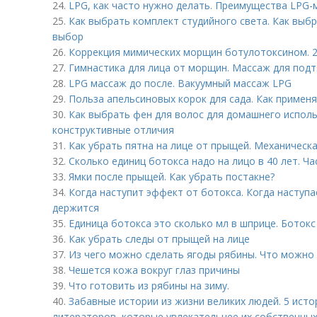
24.
LPG, как часто нужно делать. Преимущества LPG-
25.
Как выбрать комплект студийного света. Как выбр
выбор
26.
Коррекция мимических морщин ботулотоксином. 2
27.
Гимнастика для лица от морщин. Массаж для под
28.
LPG массаж до после. Вакуумный массаж LPG
29.
Польза апельсиновых корок для сада. Как применя
30.
Как выбрать фен для волос для домашнего исполь
конструктивные отличия
31.
Как убрать пятна на лице от прыщей. Механическа
32.
Сколько единиц ботокса надо на лицо в 40 лет. Ч
33.
Ямки после прыщей. Как убрать постакне?
34.
Когда наступит эффект от ботокса. Когда наступа
держится
35.
Единица ботокса это сколько мл в шприце. Ботокс
36.
Как убрать следы от прыщей на лице
37.
Из чего можно сделать ягоды рябины. Что можно
38.
Чешется кожа вокруг глаз причины
39.
Что готовить из рябины на зиму.
40.
Забавные истории из жизни великих людей. 5 ист
литераторов, которые увлекательнее их собственны