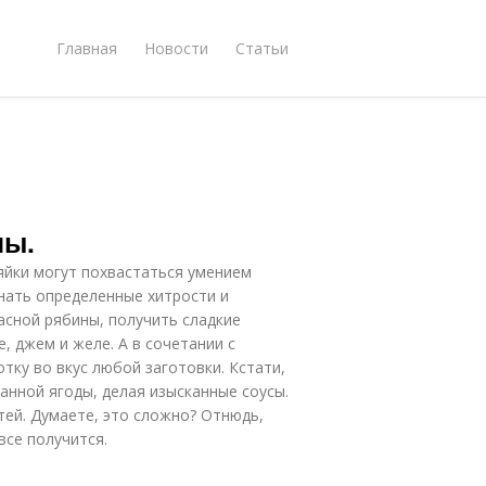
Главная
Новости
Статьи
ны.
зяйки могут похвастаться умением
знать определенные хитрости и
асной рябины, получить сладкие
 джем и желе. А в сочетании с
тку во вкус любой заготовки. Кстати,
анной ягоды, делая изысканные соусы.
стей. Думаете, это сложно? Отнюдь,
все получится.