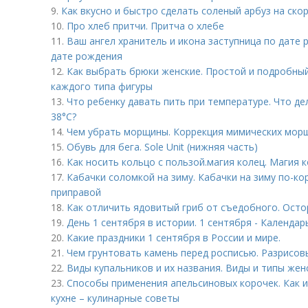
9.
Как вкусно и быстро сделать соленый арбуз на ско
10.
Про хлеб притчи. Притча о хлебе
11.
Ваш ангел хранитель и икона заступница по дате
дате рождения
12.
Как выбрать брюки женские. Простой и подробный
каждого типа фигуры
13.
Что ребенку давать пить при температуре. Что де
38°С?
14.
Чем убрать морщины. Коррекция мимических морщ
15.
Обувь для бега. Sole Unit (нижняя часть)
16.
Как носить кольцо с пользой. магия колец. Магия к
17.
Кабачки соломкой на зиму. Кабачки на зиму по-ко
приправой
18.
Как отличить ядовитый гриб от съедобного. Осто
19.
День 1 сентября в истории. 1 сентября - Календар
20.
Какие праздники 1 сентября в России и мире.
21.
Чем грунтовать камень перед росписью. Разрисо
22.
Виды купальников и их названия. Виды и типы жен
23.
Способы применения апельсиновых корочек. Как и
кухне – кулинарные советы