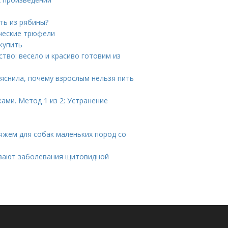
ть из рябины?
ические трюфели
купить
ство: весело и красиво готовим из
ъяснила, почему взрослым нельзя пить
ами. Метод 1 из 2: Устранение
яжем для собак маленьких пород со
ывают заболевания щитовидной