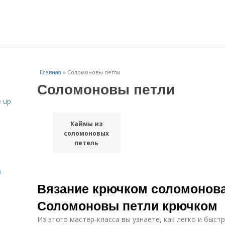
Главная
»
Соломоновы петли
Соломоновы петли
 up
Каймы из
соломоновых
петель
в
Вязание крючком соломонова
Соломоновы петли крючком
Из этого мастер-класса вы узнаете, как легко и быс