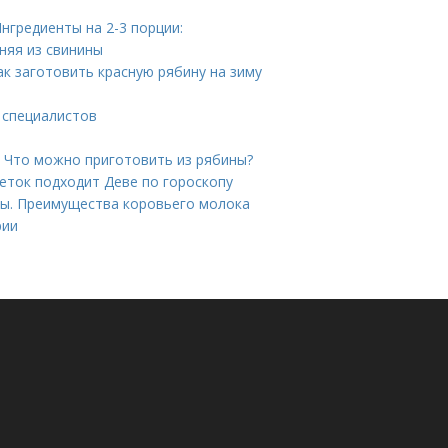
нгредиенты на 2-3 порции:
няя из свинины
ак заготовить красную рябину на зиму
 специалистов
 Что можно приготовить из рябины?
еток подходит Деве по гороскопу
ты. Преимущества коровьего молока
рии