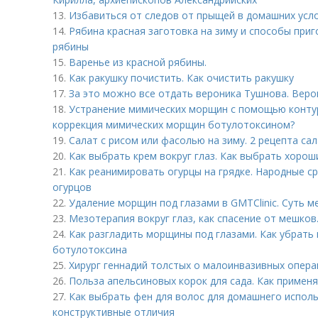
13.
Избавиться от следов от прыщей в домашних усл
14.
Рябина красная заготовка на зиму и способы приг
рябины
15.
Варенье из красной рябины.
16.
Как ракушку почистить. Как очистить ракушку
17.
За это можно все отдать вероника Тушнова. Веро
18.
Устранение мимических морщин с помощью контур
коррекция мимических морщин ботулотоксином?
19.
Салат с рисом или фасолью на зиму. 2 рецепта сал
20.
Как выбрать крем вокруг глаз. Как выбрать хорош
21.
Как реанимировать огурцы на грядке. Народные с
огурцов
22.
Удаление морщин под глазами в GMTClinic. Суть м
23.
Мезотерапия вокруг глаз, как спасение от мешков
24.
Как разгладить морщины под глазами. Как убрат
ботулотоксина
25.
Хирург геннадий толстых о малоинвазивных опера
26.
Польза апельсиновых корок для сада. Как применя
27.
Как выбрать фен для волос для домашнего исполь
конструктивные отличия