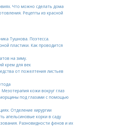
овиях. Что можно сделать дома
отовления. Рецепты из красной
ника Тушнова. Поэтесса.
ной пластики. Как проводится
атов на зиму.
ий крем для век
редства от пожелтения листьев
етода
. Мезотерапия кожи вокруг глаз
ь морщины под глазами с помощью
циях. Отделение хирургии
ть апельсиновые корки в саду
зования. Разновидности фенов и их