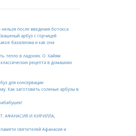
о нельзя после введения ботокса
Квашеный арбуз с горчицей
такое базалиома и как она
ть тепло в ладонях. О. Хайям
4 классических рецепта в домашних
рбуз для консервации
му. Как заготовить соленые арбузы в
рабабушек!
ТТ. АФАНАСИЯ И КИРИЛЛА,
 памяти святителей Афанасия и