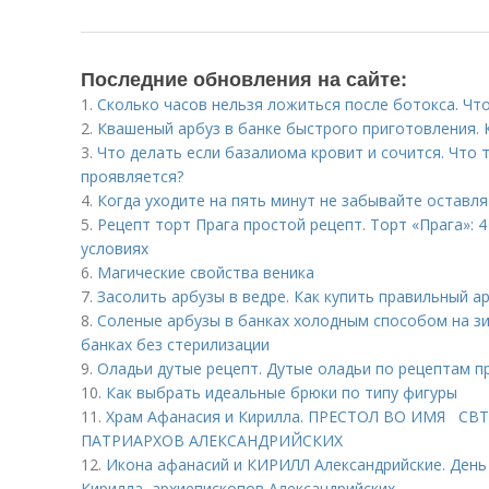
Последние обновления на сайте:
1.
Сколько часов нельзя ложиться после ботокса. Чт
2.
Квашеный арбуз в банке быстрого приготовления. 
3.
Что делать если базалиома кровит и сочится. Что 
проявляется?
4.
Когда уходите на пять минут не забывайте оставля
5.
Рецепт торт Прага простой рецепт. Торт «Прага»: 
условиях
6.
Магические свойства веника
7.
Засолить арбузы в ведре. Как купить правильный а
8.
Соленые арбузы в банках холодным способом на зи
банках без стерилизации
9.
Оладьи дутые рецепт. Дутые оладьи по рецептам п
10.
Как выбрать идеальные брюки по типу фигуры
11.
Храм Афанасия и Кирилла. ПРЕСТОЛ ВО ИМЯ СВ
ПАТРИАРХОВ АЛЕКСАНДРИЙСКИХ
12.
Икона афанасий и КИРИЛЛ Александрийские. День
Кирилла, архиепископов Александрийских