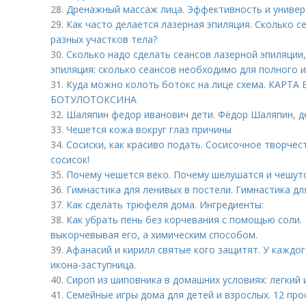
28.
Дренажный массаж лица. Эффективность и универ
29.
Как часто делается лазерная эпиляция. Сколько с
разных участков тела?
30.
Сколько надо сделать сеансов лазерной эпиляции
эпиляция: сколько сеансов необходимо для полного 
31.
Куда можно колоть ботокс на лице схема. КАР
БОТУЛОТОКСИНА
32.
Шаляпин федор иванович дети. Фёдор Шаляпин, д
33.
Чешется кожа вокруг глаз причины
34.
Сосиски, как красиво подать. Сосисочное творчес
сосисок!
35.
Почему чешется веко. Почему шелушатся и чешутс
36.
Гимнастика для ленивых в постели. Гимнастика дл
37.
Как сделать трюфеля дома. Ингредиенты:
38.
Как убрать пень без корчевания с помощью соли. 
выкорчевывая его, а химическим способом.
39.
Афанасий и кирилл святые кого защитят. У каждог
икона-заступница.
40.
Сироп из шиповника в домашних условиях: легкий 
41.
Семейные игры дома для детей и взрослых. 12 про