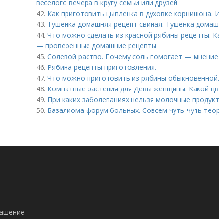
веселого вечера в кругу семьи или друзей
42.
Как приготовить цыпленка в духовке корнишона. И
43.
Тушенка домашняя рецепт свиная. Тушенка домаш
44.
Что можно сделать из красной рябины рецепты. К
— проверенные домашние рецепты
45.
Солевой раство. Почему соль помогает — мнение
46.
Рябина рецепты приготовления.
47.
Что можно приготовить из рябины обыкновенной.
48.
Комнатные растения для Девы женщины. Какой цв
49.
При каких заболеваниях нельзя молочные продук
50.
Базалиома форум больных. Совсем чуть-чуть тео
лашение