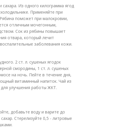
и сахара. Из одного килограмма ягод
в холодильнике. Применяйте при
. Рябина поможет при малокровии,
яется отличным мочегонным,
ством. Сок из рябины повышает
ния отвара, который лечит
 воспалительные заболевания кожи.
ного. 2 ст. л. сушеных ягодок
ерной смородины, 1 ст. л. сушеных
осе на ночь. Пейте в течение дня,
мощный витаминный напиток. Чай из
т для улучшения работы ЖКТ.
мойте, добавьте воду и варите до
сахар. Стерелизуйте 0,5 - литровые
шками.