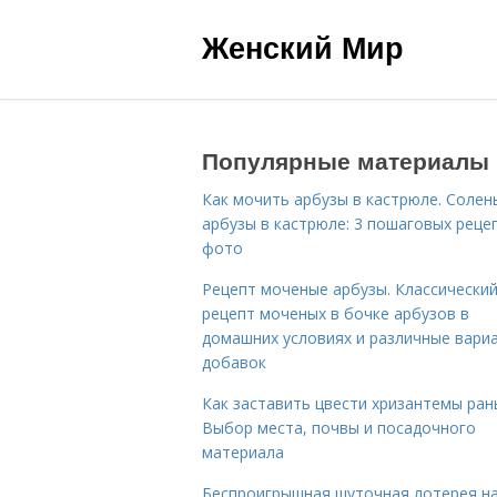
Женский Мир
Популярные материалы
Как мочить арбузы в кастрюле. Солен
арбузы в кастрюле: 3 пошаговых реце
фото
Рецепт моченые арбузы. Классически
рецепт моченых в бочке арбузов в
домашних условиях и различные вари
добавок
Как заставить цвести хризантемы ран
Выбор места, почвы и посадочного
материала
Беспроигрышная шуточная лотерея н