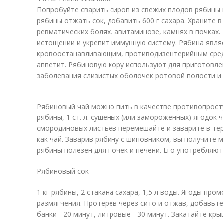
Попробуйте сварить сироп из свежих плодов рябины 
рябины отжать сок, добавить 600 г сахара. Храните 
ревматических болях, авитаминозе, камнях в почках
истощении и укрепит иммунную систему. Рябина явл
кровоостанавливающим, противодизентерийным сред
аппетит. Рябиновую кору используют для приготовле
заболевания слизистых оболочек ротовой полости и
Рябиновый чай можно пить в качестве противопростуд
рябины, 1 ст. л. сушеных (или замороженных) ягодок ч
смородиновых листьев перемешайте и заварите в терм
как чай. Заварив рябину с шиповником, вы получите 
рябины полезен для почек и печени. Его употребляю
Рябиновый сок
1 кг рябины, 2 стакана сахара, 1,5 л воды. Ягоды про
размягчения. Протерев через сито и отжав, добавьте 
банки - 20 минут, литровые - 30 минут. Закатайте кры