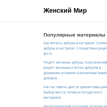
Женский Мир
Популярные материалы
Как мочить арбузы в кастрюле. Солен
арбузы в кастрюле: 3 пошаговых реце
фото
Рецепт моченые арбузы. Классически
рецепт моченых в бочке арбузов в
домашних условиях и различные вари
добавок
Как заставить цвести хризантемы ран
Выбор места, почвы и посадочного
материала
Беспроигрышная шуточная лотерея н