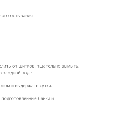
ного остывания.
елить от щитков, тщательно вымыть,
 холодной воде.
опом и выдержать сутки.
в подготовленные банки и