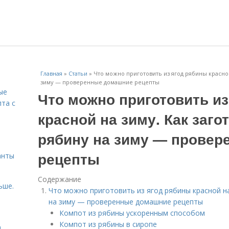
Главная
»
Статьи
»
Что можно приготовить из ягод рябины красной
зиму — проверенные домашние рецепты
ые
Что можно приготовить из
пта с
красной на зиму. Как заг
й
рябину на зиму — прове
рецепты
анты
Содержание
ьше.
Что можно приготовить из ягод рябины красной на
на зиму — проверенные домашние рецепты
Компот из рябины ускоренным способом
Компот из рябины в сиропе
а