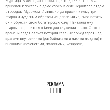
Муромца. В легендах говорится, что до 33 лет он был
прикован к постели в доме своем в селе Чернигове рядом
с городом Муромом. И лишь когда пришли к нему три
старца и чудесным образом исцелили Илью, смог встать
он и обрести свою богатырскую силу. Наказали ему
старцы отправиться в Киев для служения князю. С того
времени ведет отсчет история славных побед героя над
врагами внутренними (разбойниками и лихими людьми) и
внешними (печенегами, половцами, хазарами).