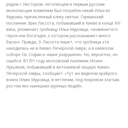
рядом с Нестором- летописцем и первым русским
иконописцем Алимпием был погребен некий Илья из
Мурома, причисленный клику святых. Германский
посланник Эрих Лассота, побывавший в Киеве в конце XVI
века, упоминает гробницу Ильи Муромца, «знаменитого
героя или богатыря, о котором рассказывают много
басен». Правда, Э. Лассота пишет, что гробница эта
находилась не в Киево-Печерской лавре, а в киевском
соборе Св. Софии и «ныне разрушена». Но, вероятно, он
ошибся. В1701 году московский паломник Иоанн
Лукьянов, побывавший в Антониевой пещере Киево-
Печерской лавры, сообщает: «Тут же видехом храброго
воина Илию Муромца, в нетлении, под покровом златым,
ростом яко нынешних крупных людей».