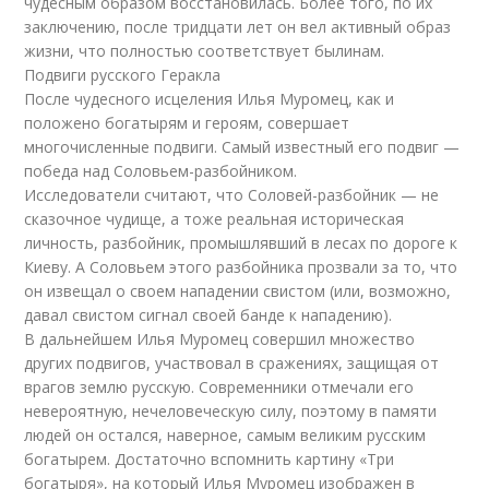
чудесным образом восстановилась. Более того, по их
заключению, после тридцати лет он вел активный образ
жизни, что полностью соответствует былинам.
Подвиги русского Геракла
После чудесного исцеления Илья Муромец, как и
положено богатырям и героям, совершает
многочисленные подвиги. Самый известный его подвиг —
победа над Соловьем-разбойником.
Исследователи считают, что Соловей-разбойник — не
сказочное чудище, а тоже реальная историческая
личность, разбойник, промышлявший в лесах по дороге к
Киеву. А Соловьем этого разбойника прозвали за то, что
он извещал о своем нападении свистом (или, возможно,
давал свистом сигнал своей банде к нападению).
В дальнейшем Илья Муромец совершил множество
других подвигов, участвовал в сражениях, защищая от
врагов землю русскую. Современники отмечали его
невероятную, нечеловеческую силу, поэтому в памяти
людей он остался, наверное, самым великим русским
богатырем. Достаточно вспомнить картину «Три
богатыря», на который Илья Муромец изображен в