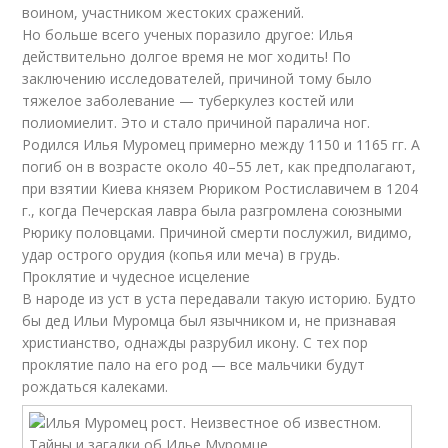
воином, участником жестоких сражений.
Но больше всего ученых поразило другое: Илья
действительно долгое время не мог ходить! По
заключению исследователей, причиной тому было
тяжелое заболевание — туберкулез костей или
полиомиелит. Это и стало причиной паралича ног.
Родился Илья Муромец примерно между 1150 и 1165 гг. А
погиб он в возрасте около 40–55 лет, как предполагают,
при взятии Киева князем Рюриком Ростиславичем в 1204
г., когда Печерская лавра была разгромлена союзными
Рюрику половцами. Причиной смерти послужил, видимо,
удар острого орудия (копья или меча) в грудь.
Проклятие и чудесное исцеление
В народе из уст в уста передавали такую историю. Будто
бы дед Ильи Муромца был язычником и, не признавая
христианство, однажды разрубил икону. С тех пор
проклятие пало на его род — все мальчики будут
рождаться калеками.