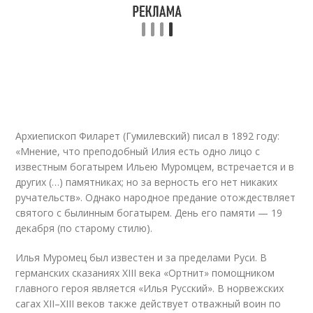
Архиепископ Филарет (Гумилевский) писал в 1892 году:
«Мнение, что преподобный Илия есть одно лицо с
известным богатырем Ильею Муромцем, встречается и в
других (…) памятниках; но за верность его нет никаких
ручательств». Однако народное предание отождествляет
святого с былинным богатырем. День его памяти — 19
декабря (по старому стилю).
Илья Муромец был известен и за пределами Руси. В
германских сказаниях XIII века «Ортнит» помощником
главного героя является «Илья Русский». В норвежских
сагах XII–XIII веков также действует отважный воин по