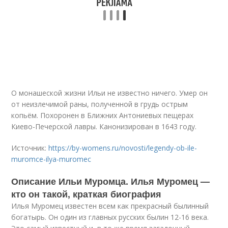
О монашеской жизни Ильи не известно ничего. Умер он
от неизлечимой раны, полученной в грудь острым
копьём. Похоронен в Ближних Антониевых пещерах
Киево-Печерской лавры. Канонизирован в 1643 году.
Источник:
https://by-womens.ru/novosti/legendy-ob-ile-
muromce-ilya-muromec
Описание Ильи Муромца. Илья Муромец —
кто он такой, краткая биография
Илья Муромец известен всем как прекрасный былинный
богатырь. Он один из главных русских былин 12-16 века.