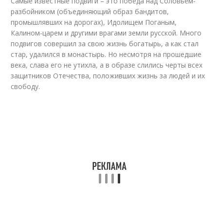
Самые известные подвиги – это победа над Соловьем-
разбойником (объединяющий образ бандитов,
промышлявших на дорогах), Идолищем Поганым,
Калином-царем и другими врагами земли русской. Много
подвигов совершил за свою жизнь богатырь, а как стал
стар, удалился в монастырь. Но несмотря на прошедшие
века, слава его не утихла, а в образе слились черты всех
защитников Отечества, положивших жизнь за людей и их
свободу.