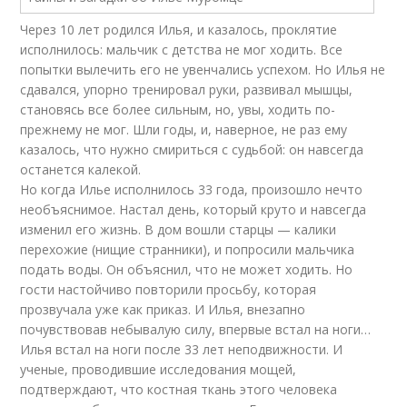
Через 10 лет родился Илья, и казалось, проклятие
исполнилось: мальчик с детства не мог ходить. Все
попытки вылечить его не увенчались успехом. Но Илья не
сдавался, упорно тренировал руки, развивал мышцы,
становясь все более сильным, но, увы, ходить по-
прежнему не мог. Шли годы, и, наверное, не раз ему
казалось, что нужно смириться с судьбой: он навсегда
останется калекой.
Но когда Илье исполнилось 33 года, произошло нечто
необъяснимое. Настал день, который круто и навсегда
изменил его жизнь. В дом вошли старцы — калики
перехожие (нищие странники), и попросили мальчика
подать воды. Он объяснил, что не может ходить. Но
гости настойчиво повторили просьбу, которая
прозвучала уже как приказ. И Илья, внезапно
почувствовав небывалую силу, впервые встал на ноги…
Илья встал на ноги после 33 лет неподвижности. И
ученые, проводившие исследования мощей,
подтверждают, что костная ткань этого человека