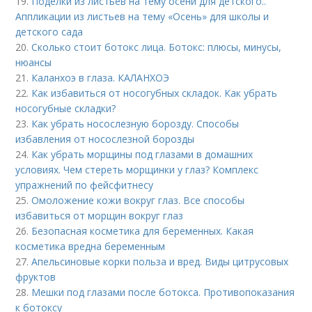
19.
Поделки из листьев на тему осени для детского..
Аппликации из листьев на тему «Осень» для школы и
детского сада
20.
Сколько стоит ботокс лица. Ботокс: плюсы, минусы,
нюансы
21.
Каланхоэ в глаза. КАЛАНХОЭ
22.
Как избавиться от носогубных складок. Как убрать
носогубные складки?
23.
Как убрать носослезную борозду. Способы
избавления от носослезной борозды
24.
Как убрать морщины под глазами в домашних
условиях. Чем стереть морщинки у глаз? Комплекс
упражнений по фейсфитнесу
25.
Омоложение кожи вокруг глаз. Все способы
избавиться от морщин вокруг глаз
26.
Безопасная косметика для беременных. Какая
косметика вредна беременным
27.
Апельсиновые корки польза и вред. Виды цитрусовых
фруктов
28.
Мешки под глазами после ботокса. Противопоказания
к ботоксу