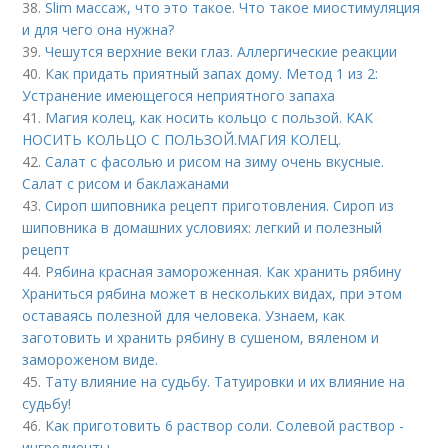
38.
Slim массаж, что это такое. Что такое миостимуляция
и для чего она нужна?
39.
Чешутся верхние веки глаз. Аллергические реакции
40.
Как придать приятный запах дому. Метод 1 из 2:
Устранение имеющегося неприятного запаха
41.
Магия колец, как носить кольцо с пользой. КАК
НОСИТЬ КОЛЬЦО С ПОЛЬЗОЙ.МАГИЯ КОЛЕЦ.
42.
Салат с фасолью и рисом на зиму очень вкусные.
Салат с рисом и баклажанами
43.
Сироп шиповника рецепт приготовления. Сироп из
шиповника в домашних условиях: легкий и полезный
рецепт
44.
Рябина красная замороженная. Как хранить рябину
Храниться рябина может в нескольких видах, при этом
оставаясь полезной для человека. Узнаем, как
заготовить и хранить рябину в сушеном, вяленом и
замороженом виде.
45.
Тату влияние на судьбу. Татуировки и их влияние на
судьбу!
46.
Как приготовить 6 раствор соли. Солевой раствор -
ингредиенты