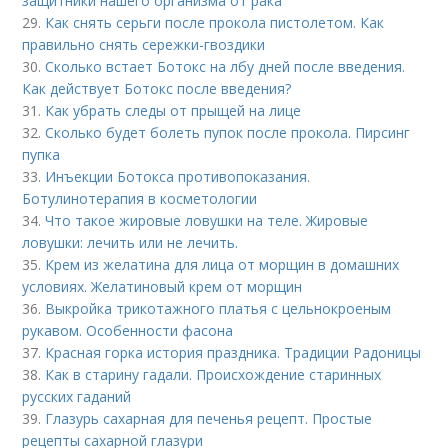
защитники нашего организма от рака
29.
Как снять серьги после прокола пистолетом. Как
правильно снять сережки-гвоздики
30.
Сколько встает Ботокс на лбу дней после введения.
Как действует Ботокс после введения?
31.
Как убрать следы от прыщей на лице
32.
Сколько будет болеть пупок после прокола. Пирсинг
пупка
33.
Инъекции Ботокса противопоказания.
Ботулинотерапия в косметологии
34.
Что такое жировые ловушки на теле. Жировые
ловушки: лечить или не лечить.
35.
Крем из желатина для лица от морщин в домашних
условиях. Желатиновый крем от морщин
36.
Выкройка трикотажного платья с цельнокроеным
рукавом. Особенности фасона
37.
Красная горка история праздника. Традиции Радоницы
38.
Как в старину гадали. Происхождение старинных
русских гаданий
39.
Глазурь сахарная для печенья рецепт. Простые
рецепты сахарной глазури