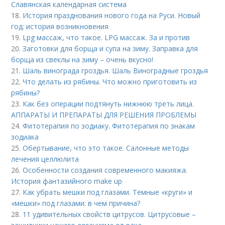
Славянская календарная система
18.
История празднования нового года на Руси. Новый
год: история возникновения
19.
Lpg массаж, что такое. LPG массаж. За и против
20.
Заготовки для борща и супа на зиму. Заправка для
борща из свеклы на зиму – очень вкусно!
21.
Шаль винограда гроздья. Шаль Виноградные гроздья
22.
Что делать из рябины. Что можно приготовить из
рябины?
23.
Как без операции подтянуть нижнюю треть лица.
АППАРАТЫ И ПРЕПАРАТЫ ДЛЯ РЕШЕНИЯ ПРОБЛЕМЫ
24.
Фитотерапия по зодиаку. Фитотерапия по знакам
зодиака
25.
Обертывание, что это такое. Салонные методы
лечения целлюлита
26.
Особенности создания современного макияжа.
История фантазийного make up
27.
Как убрать мешки под глазами. Темные «круги» и
«мешки» под глазами: в чем причина?
28.
11 удивительных свойств цитрусов. Цитрусовые –