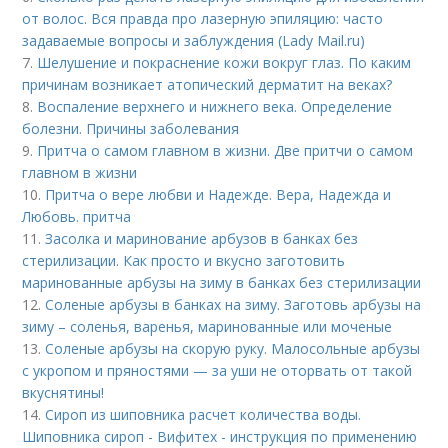
от волос. Вся правда про лазерную эпиляцию: часто
задаваемые вопросы и заблуждения (Lady Mail.ru)
7.
Шелушение и покраснение кожи вокруг глаз. По каким
причинам возникает атопический дерматит на веках?
8.
Воспаление верхнего и нижнего века. Определение
болезни. Причины заболевания
9.
Притча о самом главном в жизни. Две притчи о самом
главном в жизни
10.
Притча о вере любви и Надежде. Вера, Надежда и
Любовь. притча
11.
Засолка и маринование арбузов в банках без
стерилизации. Как просто и вкусно заготовить
маринованные арбузы на зиму в банках без стерилизации
12.
Соленые арбузы в банках на зиму. Заготовь арбузы на
зиму – соленья, варенья, маринованные или моченые
13.
Соленые арбузы на скорую руку. Малосольные арбузы
с укропом и пряностями — за уши не оторвать от такой
вкуснятины!
14.
Сироп из шиповника расчет количества воды.
Шиповника сироп - Вифитех - инструкция по применению