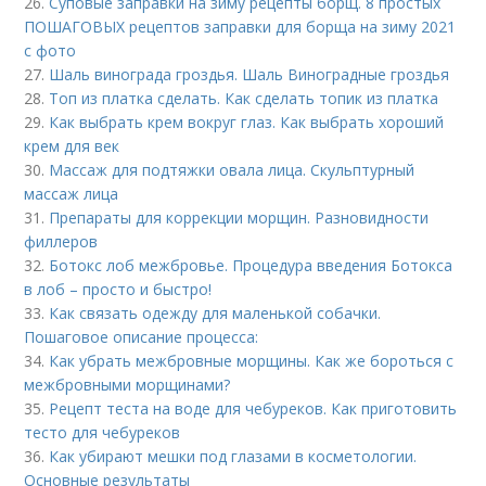
26.
Суповые заправки на зиму рецепты борщ. 8 простых
ПОШАГОВЫХ рецептов заправки для борща на зиму 2021
с фото
27.
Шаль винограда гроздья. Шаль Виноградные гроздья
28.
Топ из платка сделать. Как сделать топик из платка
29.
Как выбрать крем вокруг глаз. Как выбрать хороший
крем для век
30.
Массаж для подтяжки овала лица. Скульптурный
массаж лица
31.
Препараты для коррекции морщин. Разновидности
филлеров
32.
Ботокс лоб межбровье. Процедура введения Ботокса
в лоб – просто и быстро!
33.
Как связать одежду для маленькой собачки.
Пошаговое описание процесса:
34.
Как убрать межбровные морщины. Как же бороться с
межбровными морщинами?
35.
Рецепт теста на воде для чебуреков. Как приготовить
тесто для чебуреков
36.
Как убирают мешки под глазами в косметологии.
Основные результаты