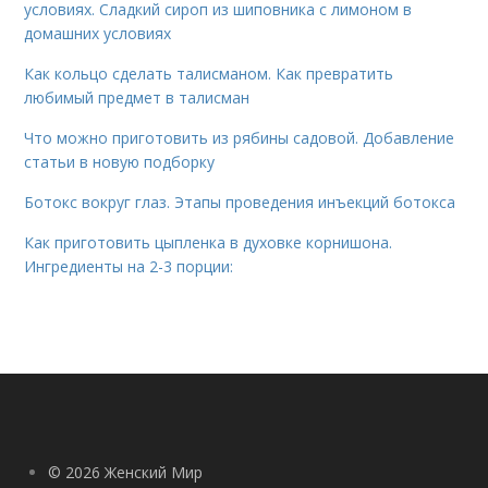
условиях. Сладкий сироп из шиповника с лимоном в
домашних условиях
Как кольцо сделать талисманом. Как превратить
любимый предмет в талисман
Что можно приготовить из рябины садовой. Добавление
статьи в новую подборку
Ботокс вокруг глаз. Этапы проведения инъекций ботокса
Как приготовить цыпленка в духовке корнишона.
Ингредиенты на 2-3 порции:
© 2026 Женский Мир