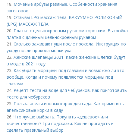
18.
Моченые арбузы резаные. Особенности хранения
заготовок
19.
Отзывы LPG массаж тела. ВАКУУМНО-РОЛИКОВЫЙ
(LPG) МАССАЖ ТЕЛА
20.
Платье с цельнокроеным рукавом коротким. Выкройка
платья с длинным цельнокроеным рукавом
21.
Сколько заживают уши после прокола. Инструкция по
уходу после прокола мочки уха
22.
Женские шлепанцы 2021. Какие женские шлепки будут
в моде в 2021 году
23.
Как убрать морщины под глазами и возможно ли это
вообще. Когда и почему появляются морщины под
глазами
24.
Рецепт теста на воде для чебуреков. Как приготовить
тесто для чебуреков
25.
Польза апельсиновых корок для сада. Как применять
апельсиновые корки в саду
26.
Что лучше выбрать. Покупать «дешёвое» или
«качественное»? Три подсказки: Как не прогадать и
сделать правильный выбор