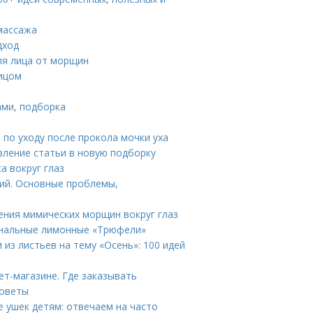
массажа
дход
ля лица от морщин
лицом
ами, подборка
 по уходу после прокола мочки уха
вление статьи в новую подборку
а вокруг глаз
ций. Основные проблемы,
ения мимических морщин вокруг глаз
инальные лимонные «Трюфели»
 из листьев на тему «Осень»: 100 идей
ет-магазине. Где заказывать
советы
 ушек детям: отвечаем на часто