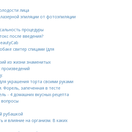
олодости лица
 лазерной эпиляции от фотоэпиляции
сальность процедуры
токс после введения?
eautyCab
собаке свитер спицами (для
орий из жизни знаменитых
х произведений
у.
для украшения торта своими руками
. Форель, запеченная в тесте
ь - 4 домашних вкусных-рецепта
е вопросы
ой рубашкой
 и влияние на организм. В каких