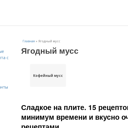
Главная
»
Ягодный мусс
Ягодный мусс
ые
пта с
й
Кофейный мусс
анты
Сладкое на плите. 15 рецепто
минимум времени и вкусно о
рецептами