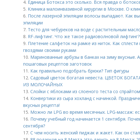
4.
Единица Ботокса это сколько. Вся правда о ботокс
5.
Клиника малоинвазивной хирургии в Москве. О кли
6.
После лазерной эпиляции волосы выпадают. Как в
эпиляции
7.
Тесто для чебуреков на воде с растительным масло
8.
RF-лифтинг. Что же такое радиоволновой лифтинг?
9.
Плетение салфеток на рамке из ниток. Как сплести
гвоздями своими руками
10.
Маринованные арбузы в банках на зиму вкусные. А
пошаговых рецептов заготовок
11.
Как правильно подобрать брюки? Тип фигуры
12.
Садовый цветок богатая невеста. ЦВЕТОК БОГА
ИЗ МОЛОЧАЙНЫХ
13.
Слойки с яблоками из слоеного теста со спрайтом
14.
Конвертики из сыра хохланд с начинкой. Празднич
вкусных рецепта!
15.
Можно ли LPG во время месячных. LPG-массаж: ес
16.
Почему учебный год начинается 1 сентября. Поче
сентября?
17.
С чем носить женский пиджак и жакет. Как он ста
18.
88 подарков на 8 Марта. Что дарить на 8 Марта: 