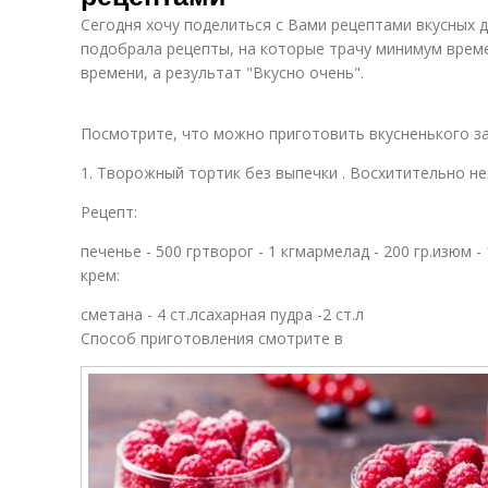
Сегодня хочу поделиться с Вами рецептами вкусных д
подобрала рецепты, на которые трачу минимум време
времени, а результат "Вкусно очень".
Посмотрите, что можно приготовить вкусненького за
1. Творожный тортик без выпечки . Восхитительно н
Рецепт:
печенье - 500 гртворог - 1 кгмармелад - 200 гр.изюм - 
крем:
сметана - 4 ст.лсахарная пудра -2 ст.л
Способ приготовления смотрите в