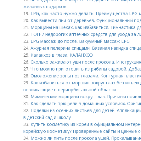
желанных подарков
19.
LPG, как часто нужно делать. Преимущества LPG-
20.
Как вывести пни от деревьев. Функциональный по
21.
Морщины на щеках, как избавиться. Гимнастика д
22.
ТОП-7 недорогих аптечных средств для ухода за 
23.
LPG массаж до после. Вакуумный массаж LPG
24.
Ажурная пелерина спицами. Вязаная накидка спиц
25.
Каланхоэ в глаза. КАЛАНХОЭ
26.
Сколько заживают уши после прокола. Инструкция
27.
Что можно приготовить из рябины садовой. Доба
28.
Омоложение зоны поз глазами. Контурная пластик
29.
Как избавиться от морщин вокруг глаз без инъек
возникающие в периорбитальной области
30.
Мимические морщины вокруг глаз. Причины появл
31.
Как сделать трюфели в домашних условиях. Ориг
32.
Поделки из осенних листьев для детей. Аппликации
в детский сад и школу
33.
Купить косметику из кореи в официальном интерн
корейскую косметику? Проверенные сайты и ценные 
34.
Можно ли пить после прокола ушей. Прокалывание