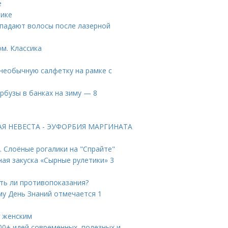
е
нике
ыпадают волосы после лазерной
м. Классика
 необычную салфетку на рамке с
рбузы в банках на зиму — 8
ТАЯ НЕВЕСТА - ЭУФОРБИЯ МАРГИНАТА
. Слоёные рогалики на "Спрайте"
ная закуска «Сырные рулетики» 3
ть ли противопоказания?
му День Знаний отмечается 1
л женским
200+ идей современных, полезных и