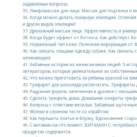
задаваемые вопросы
35.
Лимфомассаж для лица. Массаж для подтяжки и м
36.
Когда можно делать лазерную эпиляцию. Отличия
и других видов эпиляции?
37.
Дренажный массаж лица. Эффективность и универ
38.
Когда будет эффект от ботокса. Как действует Бо
39.
Нормальный тип кожи. Полезная информация от B
40.
Как связать спицами одежду собаке. Как связать 
начинающих)
41.
Забавные истории из жизни великих людей. 5 ист
литераторов, которые увлекательнее их собственны
42.
Что можно приготовить из рябины красной на зим
43.
Трафарет для шоколада распечатать. Трафареты 
44.
Радужная форель запеченная в духовке с овощами
45.
Сделать трюфель дома. Домашние конфеты трюфел
46.
Вопросы с ответами веселые. Забавные шуточны
47.
Яблоки в слоеном тесте со спрайтом.
48.
Как перешить платье в блузку. Вдохновение стар
49.
С витамин на что влияет. ВИТАМИН С: потребность
продуктах содержится.