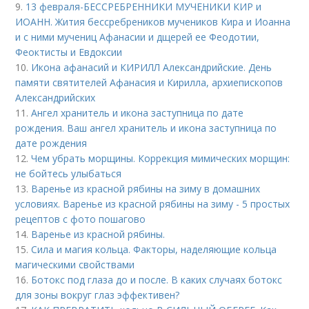
9.
13 февраля-БЕССРЕБРЕННИКИ МУЧЕНИКИ КИР и
ИОАНН. Жития бессребреников мучеников Кира и Иоанна
и с ними мучениц Афанасии и дщерей ее Феодотии,
Феоктисты и Евдоксии
10.
Икона афанасий и КИРИЛЛ Александрийские. День
памяти святителей Афанасия и Кирилла, архиепископов
Александрийских
11.
Ангел хранитель и икона заступница по дате
рождения. Ваш ангел хранитель и икона заступница по
дате рождения
12.
Чем убрать морщины. Коррекция мимических морщин:
не бойтесь улыбаться
13.
Варенье из красной рябины на зиму в домашних
условиях. Варенье из красной рябины на зиму - 5 простых
рецептов с фото пошагово
14.
Варенье из красной рябины.
15.
Сила и магия кольца. Факторы, наделяющие кольца
магическими свойствами
16.
Ботокс под глаза до и после. В каких случаях ботокс
для зоны вокруг глаз эффективен?