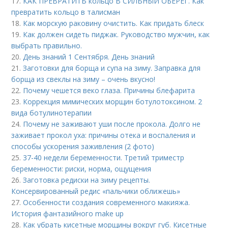
17.
КАК ПРЕВРАТИТЬ кольцо В СИЛЬНЫЙ ОБЕРЕГ. Как
превратить кольцо в талисман
18.
Как морскую раковину очистить. Как придать блеск
19.
Как должен сидеть пиджак. Руководство мужчин, как
выбрать правильно.
20.
День знаний 1 Сентября. День знаний
21.
Заготовки для борща и супа на зиму. Заправка для
борща из свеклы на зиму – очень вкусно!
22.
Почему чешется веко глаза. Причины блефарита
23.
Коррекция мимических морщин ботулотоксином. 2
вида ботулинотерапии
24.
Почему не заживают уши после прокола. Долго не
заживает прокол уха: причины отека и воспаления и
способы ускорения заживления (2 фото)
25.
37-40 недели беременности. Третий триместр
беременности: риски, норма, ощущения
26.
Заготовка редиски на зиму рецепты.
Консервированный редис «пальчики оближешь»
27.
Особенности создания современного макияжа.
История фантазийного make up
28.
Как убрать кисетные морщины вокруг губ. Кисетные