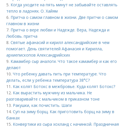
5.
Когда уходите на пять минут не забывайте оставлять
тепло в ладонях. О. Хайям
6.
Притча о самом главном в жизни. Две притчи о самом
главном в жизни
7.
Притча о вере любви и Надежде. Вера, Надежда и
Любовь. притча
8.
Святые афанасий и кирилл александрийские в чем
помогает. День святителей Афанасия и Кирилла,
архиепископов Александрийских
9.
Камамбер сыр аналоги. Что такое камамбер и как его
делают
10.
Что ребенку давать пить при температуре. Что
делать, если у ребенка температура 38°С?
11.
Как колят Ботокс в межбровье. Куда колят Ботокс?
12.
Как вырастить мужчину из мальчика. Не
разговаривайте с мальчиком в приказном тоне
13.
Ракушки, как почистить. Шаги
14.
Суп на зиму борщ. Как приготовить борщ на зиму в
банках
15.
Конвертики из сыра хохланд с начинкой. Праздничная