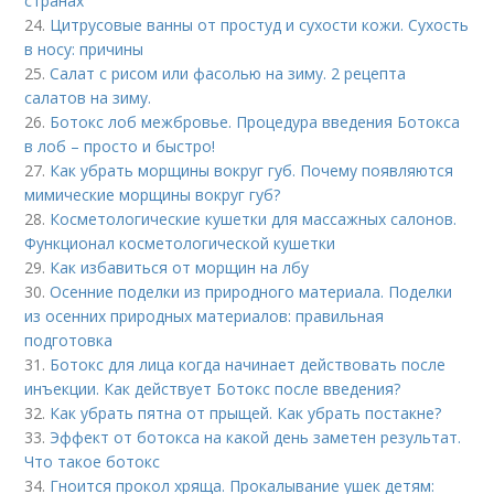
странах
24.
Цитрусовые ванны от простуд и сухости кожи. Сухость
в носу: причины
25.
Салат с рисом или фасолью на зиму. 2 рецепта
салатов на зиму.
26.
Ботокс лоб межбровье. Процедура введения Ботокса
в лоб – просто и быстро!
27.
Как убрать морщины вокруг губ. Почему появляются
мимические морщины вокруг губ?
28.
Косметологические кушетки для массажных салонов.
Функционал косметологической кушетки
29.
Как избавиться от морщин на лбу
30.
Осенние поделки из природного материала. Поделки
из осенних природных материалов: правильная
подготовка
31.
Ботокс для лица когда начинает действовать после
инъекции. Как действует Ботокс после введения?
32.
Как убрать пятна от прыщей. Как убрать постакне?
33.
Эффект от ботокса на какой день заметен результат.
Что такое ботокс
34.
Гноится прокол хряща. Прокалывание ушек детям: