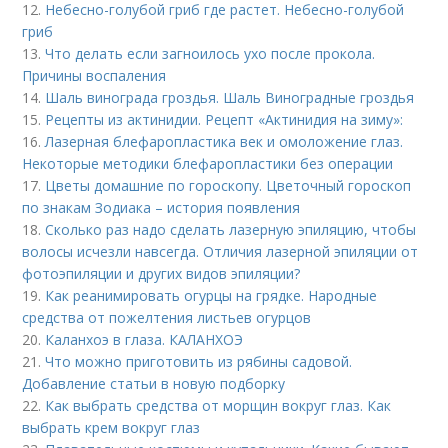
12.
Небесно-голубой гриб где растет. Небесно-голубой
гриб
13.
Что делать если загноилось ухо после прокола.
Причины воспаления
14.
Шаль винограда гроздья. Шаль Виноградные гроздья
15.
Рецепты из актинидии. Рецепт «Актинидия на зиму»:
16.
Лазерная блефаропластика век и омоложение глаз.
Некоторые методики блефаропластики без операции
17.
Цветы домашние по гороскопу. Цветочный гороскоп
по знакам Зодиака – история появления
18.
Сколько раз надо сделать лазерную эпиляцию, чтобы
волосы исчезли навсегда. Отличия лазерной эпиляции от
фотоэпиляции и других видов эпиляции?
19.
Как реанимировать огурцы на грядке. Народные
средства от пожелтения листьев огурцов
20.
Каланхоэ в глаза. КАЛАНХОЭ
21.
Что можно приготовить из рябины садовой.
Добавление статьи в новую подборку
22.
Как выбрать средства от морщин вокруг глаз. Как
выбрать крем вокруг глаз