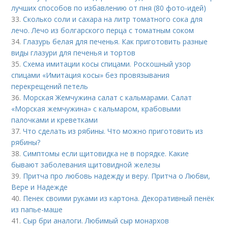
лучших способов по избавлению от пня (80 фото-идей)
33.
Сколько соли и сахара на литр томатного сока для
лечо. Лечо из болгарского перца с томатным соком
34.
Глазурь белая для печенья. Как приготовить разные
виды глазури для печенья и тортов
35.
Схема имитации косы спицами. Роскошный узор
спицами «Имитация косы» без провязывания
перекрещений петель
36.
Морская Жемчужина салат с кальмарами. Салат
«Морская жемчужина» с кальмаром, крабовыми
палочками и креветками
37.
Что сделать из рябины. Что можно приготовить из
рябины?
38.
Симптомы если щитовидка не в порядке. Какие
бывают заболевания щитовидной железы
39.
Притча про любовь надежду и веру. Притча о Любви,
Вере и Надежде
40.
Пенек своими руками из картона. Декоративный пенёк
из папье-маше
41.
Сыр бри аналоги. Любимый сыр монархов