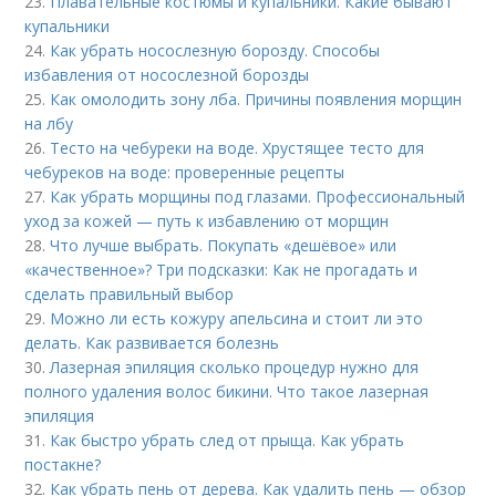
23.
Плавательные костюмы и купальники. Какие бывают
купальники
24.
Как убрать носослезную борозду. Способы
избавления от носослезной борозды
25.
Как омолодить зону лба. Причины появления морщин
на лбу
26.
Тесто на чебуреки на воде. Хрустящее тесто для
чебуреков на воде: проверенные рецепты
27.
Как убрать морщины под глазами. Профессиональный
уход за кожей — путь к избавлению от морщин
28.
Что лучше выбрать. Покупать «дешёвое» или
«качественное»? Три подсказки: Как не прогадать и
сделать правильный выбор
29.
Можно ли есть кожуру апельсина и стоит ли это
делать. Как развивается болезнь
30.
Лазерная эпиляция сколько процедур нужно для
полного удаления волос бикини. Что такое лазерная
эпиляция
31.
Как быстро убрать след от прыща. Как убрать
постакне?
32.
Как убрать пень от дерева. Как удалить пень — обзор