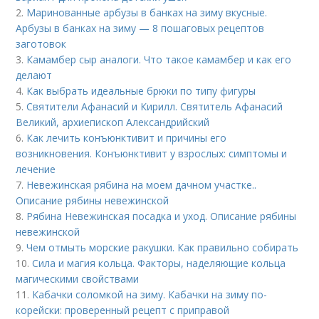
2.
Маринованные арбузы в банках на зиму вкусные.
Арбузы в банках на зиму — 8 пошаговых рецептов
заготовок
3.
Камамбер сыр аналоги. Что такое камамбер и как его
делают
4.
Как выбрать идеальные брюки по типу фигуры
5.
Святители Афанасий и Кирилл. Святитель Афанасий
Великий, архиепископ Александрийский
6.
Как лечить конъюнктивит и причины его
возникновения. Конъюнктивит у взрослых: симптомы и
лечение
7.
Невежинская рябина на моем дачном участке..
Описание рябины невежинской
8.
Рябина Невежинская посадка и уход. Описание рябины
невежинской
9.
Чем отмыть морские ракушки. Как правильно собирать
10.
Сила и магия кольца. Факторы, наделяющие кольца
магическими свойствами
11.
Кабачки соломкой на зиму. Кабачки на зиму по-
корейски: проверенный рецепт с приправой