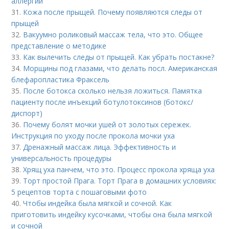
аллергии
31.
Кожа после прыщей. Почему появляются следы от
прыщей
32.
Вакуумно роликовый массаж тела, что это. Общее
представление о методике
33.
Как вылечить следы от прыщей. Как убрать постакне?
34.
Морщины под глазами, что делать посл. Американская
блефаропластика Фраксель
35.
После ботокса сколько нельзя ложиться. Памятка
пациенту после инъекций ботулотоксинов (ботокс/
диспорт)
36.
Почему болят мочки ушей от золотых сережек.
Инструкция по уходу после прокола мочки уха
37.
Дренажный массаж лица. Эффективность и
универсальность процедуры
38.
Хрящ уха панчем, что это. Процесс прокола хряща уха
39.
Торт простой Прага. Торт Прага в домашних условиях:
5 рецептов торта с пошаговыми фото
40.
Чтобы индейка была мягкой и сочной. Как
приготовить индейку кусочками, чтобы она была мягкой
и сочной