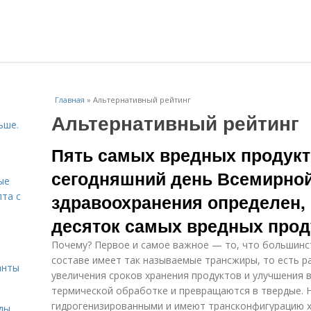
Главная
»
Альтернативный рейтинг
Альтернативный рейтинг
ьше.
Пять самых вредных продукт
сегодняшний день Всемирной
ые
пта с
здравоохранения определен,
десяток самых вредных прод
й
Почему? Первое и самое важное — то, что большинст
составе имеет так называемые трансжиры, то есть р
анты
увеличения сроков хранения продуктов и улучшения 
термической обработке и превращаются в твердые. 
гидрогенизированными и имеют трансконфигурацию х
ды