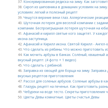
37.
Консервированная редиска на зиму. Как заготовит
38.
Сироп из шиповника в домашних условиях на зиму
условиях: легкий и полезный рецепт
39.
Чешутся верхние веки глаз. Аллергические реакци
40.
Шуточная лотерея для веселой компании с задан
компании. Беспроигрышная лотерея шуточная на юбил
41.
Афанасий и кирилл святые кого защитят. У каждог
икона-заступница.
42.
Афанасий и Кирилл икона. Святой Кирилл - Ангел-х
43.
Что сделать из рябины. Что можно приготовить и
44.
Как мочить арбузы в банках. Солёный, квашеный а
вкусный рецепт. (4 фото + 1 видео)
45.
Что сделать с рябиной.
46.
Заправка из овощей для борща на зиму. Заправка 
вкусных рецептов приготовления
47.
Рассол для соленых арбузов. Соленые арбузы в к
48.
Глазурь рецепт на печенье. Как приготовить разн
49.
Чебуреки на воде тесто. Секреты приготовления 
50.
Цветы Девы комнатные. Цветы счастья Девы