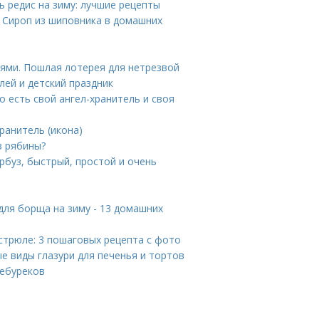
ь редис на зиму: лучшие рецепты
. Сироп из шиповника в домашних
и
иями. Пошлая лотерея для нетрезвой
ей и детский праздник
о есть свой ангел-хранитель и своя
ранитель (икона)
з рябины?
рбуз, быстрый, простой и очень
для борща на зиму - 13 домашних
астрюле: 3 пошаговых рецепта с фото
ые виды глазури для печенья и тортов
чебуреков