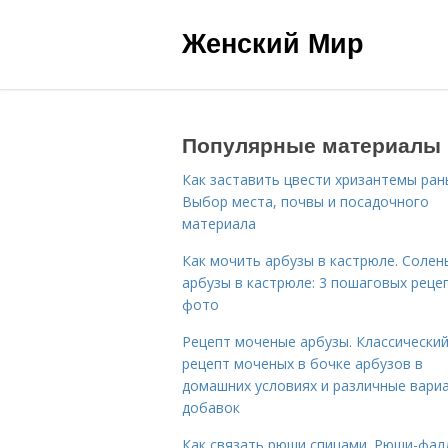
Женский Мир
Популярные материалы
Как заставить цвести хризантемы ран
Выбор места, почвы и посадочного
материала
Как мочить арбузы в кастрюле. Солен
арбузы в кастрюле: 3 пошаговых реце
фото
Рецепт моченые арбузы. Классически
рецепт моченых в бочке арбузов в
домашних условиях и различные вари
добавок
Как связать рюши спицами. Рюши-фал