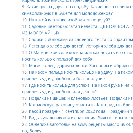
Кирилла, архиепископов Александрийских
9.
Какие цветы дарят на свадьбу. Какие цветы принято
символизируют в букете для молодоженов?
10.
На какой картинке изображен поцелуй?
11.
Садовый цветок богатая невеста. ЦВЕТОК БОГА
ИЗ МОЛОЧАЙНЫХ
12.
Слойки с яблоками из слоеного теста со спрайтом
13.
Легенда о хлебе для детей. История хлеба для де
14.
О Магической силе кольца или как носить его с по
носить кольцо с пользой для себя
15.
Магия колец- дарим колечки. Заговоры и обряды 
16.
На каком пальце носить кольцо на удачу. На како
привлечь удачу, любовь и благополучие
17.
Где носить кольца для успеха. На какой руке и на
привлечь удачу, любовь или деньги?
18.
Поделки из шишек и кленовых листьев. Поделки из
19.
Как морскую раковину очистить. Как придать блес
20.
Какой праздник 1 сентября 2022 года. Праздники 1
21.
Виды купальников и их названия. Виды и типы жен
22.
Облепиха заготовки на зиму рецепты масло из об
подборку