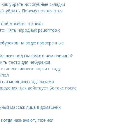
. Как убрать носогубные складки
как убрать. Почему появляются
ной макияж: техника
о. Пять народных рецептов с
чебуреков на воде: проверенные
мешки» под глазами: в чем причина?
вить тесто для чебуреков
ть апельсиновые корки в саду
йнпол
ются морщины под глазами
введения. Как действует Ботокс после
жный массаж лица в домашних
 когда назначают, техники