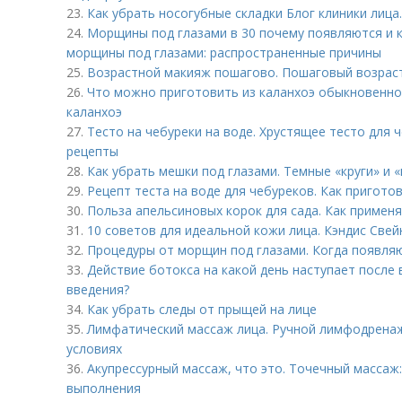
23.
Как убрать носогубные складки Блог клиники лица
24.
Морщины под глазами в 30 почему появляются и 
морщины под глазами: распространенные причины
25.
Возрастной макияж пошагово. Пошаговый возраст
26.
Что можно приготовить из каланхоэ обыкновенног
каланхоэ
27.
Тесто на чебуреки на воде. Хрустящее тесто для 
рецепты
28.
Как убрать мешки под глазами. Темные «круги» и «
29.
Рецепт теста на воде для чебуреков. Как пригото
30.
Польза апельсиновых корок для сада. Как применя
31.
10 советов для идеальной кожи лица. Кэндис Све
32.
Процедуры от морщин под глазами. Когда появля
33.
Действие ботокса на какой день наступает после 
введения?
34.
Как убрать следы от прыщей на лице
35.
Лимфатический массаж лица. Ручной лимфодрена
условиях
36.
Акупрессурный массаж, что это. Точечный массаж:
выполнения