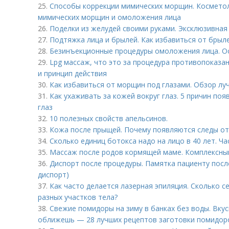
25.
Способы коррекции мимических морщин. Косметол
мимических морщин и омоложения лица
26.
Поделки из желудей своими руками. Эксклюзивная
27.
Подтяжка лица и брылей. Как избавиться от брыл
28.
Безинъекционные процедуры омоложения лица. О
29.
Lpg массаж, что это за процедура противопоказа
и принцип действия
30.
Как избавиться от морщин под глазами. Обзор луч
31.
Как ухаживать за кожей вокруг глаз. 5 причин по
глаз
32.
10 полезных свойств апельсинов.
33.
Кожа после прыщей. Почему появляются следы о
34.
Сколько единиц ботокса надо на лицо в 40 лет. Ч
35.
Массаж после родов кормящей маме. Комплексны
36.
Диспорт после процедуры. Памятка пациенту посл
диспорт)
37.
Как часто делается лазерная эпиляция. Сколько с
разных участков тела?
38.
Свежие помидоры на зиму в банках без воды. Вку
оближешь — 28 лучших рецептов заготовки помидор