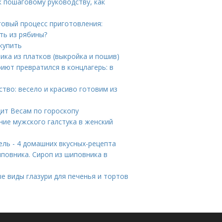
к пошаговому руководству, как
говый процесс приготовления:
ть из рябины?
купить
ика из платков (выкройка и пошив)
иют превратился в концлагерь: в
ство: весело и красиво готовим из
ит Весам по гороскопу
ние мужского галстука в женский
ь - 4 домашних вкусных-рецепта
иповника. Сироп из шиповника в
ые виды глазури для печенья и тортов