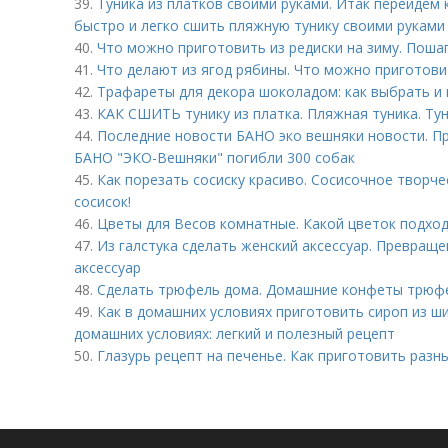
39.
Туника из платков своими руками. Итак перейдем 
быстро и легко сшить пляжную тунику своими руками
40.
Что можно приготовить из редиски на зиму. Поша
41.
Что делают из ягод рябины. Что можно приготови
42.
Трафареты для декора шоколадом: как выбрать и 
43.
КАК СШИТЬ тунику из платка. Пляжная туника. Тун
44.
Последние новости БАНО эко вешняки новости. Пр
БАНО "ЭКО-Вешняки" погибли 300 собак
45.
Как порезать сосиску красиво. Сосисочное творче
сосисок!
46.
Цветы для Весов комнатные. Какой цветок подход
47.
Из галстука сделать женский аксессуар. Превраще
аксессуар
48.
Сделать трюфель дома. Домашние конфеты трюфел
49.
Как в домашних условиях приготовить сироп из ш
домашних условиях: легкий и полезный рецепт
50.
Глазурь рецепт на печенье. Как приготовить разн