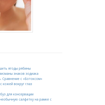
ушить ягоды рябины
лисманы знаков зодиака
ь. Сравнение с «Ботоксом»
 с кожей вокруг глаз
рбуз для консервации
 необычную салфетку на рамке с