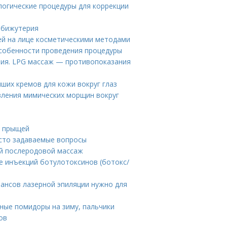
огические процедуры для коррекции
 бижутерия
ей на лице косметическими методами
собенности проведения процедуры
ния. LPG массаж — противопоказания
ших кремов для кожи вокруг глаз
явления мимических морщин вокруг
т прыщей
асто задаваемые вопросы
й послеродовой массаж
е инъекций ботулотоксинов (ботокс/
еансов лазерной эпиляции нужно для
сные помидоры на зиму, пальчики
ов