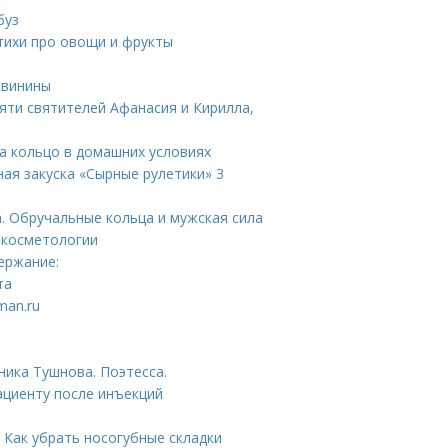
буз
Стихи про овощи и фрукты
свинины
яти святителей Афанасия и Кирилла,
на кольцо в домашних условиях
ная закуска «Сырные рулетики» 3
. Обручальные кольца и мужская сила
 косметологии
ержание:
та
man.ru
ника Тушнова. Поэтесса.
ациенту после инъекций
. Как убрать носогубные складки