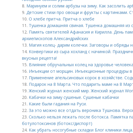
8.
Маринуем и солим арбузы на зиму. Как засолить ар
9.
Детские стихи про овощи и фрукты с картинками. 
10.
О хлебе притча. Притча о хлебе
11.
Тушенка домашняя свиная. Тушенка домашняя из 
12.
Память святителей Афанасия и Кирилла. День пам
архиепископов Александрийских
13.
Магия колец- дарим колечки. Заговоры и обряды 
14.
Конвертики из сыра хохланд с начинкой. Празднич
вкусных рецепта!
15.
Влияние обручальных колец на здоровье человека
16.
Инъекции от морщин. Инъекционные процедуры в
17.
Применение апельсиновых корок в хозяйстве. Сод
18.
Подарок на 8 Марта. Что подарить маме на 8 Мар
19.
Женский журнал женский мир. Женский журнал Wo
20.
Кабачки на зиму сушеные. Сушеные кабачки
21.
Какие были гадания на Руси.
22.
За это можно все отдать вероника Тушнова. Веро
23.
Сколько нельзя лежать после ботокса. Памятка п
ботулотоксинов (ботокс/диспорт)
24.
Как убрать носогубные складки Блог клиники лица