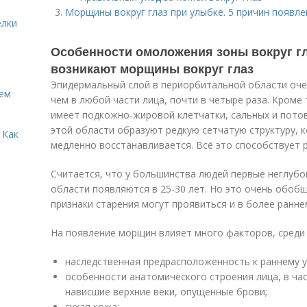
Морщины вокруг глаз при улыбке. 5 причин появл
елки
Особенности омоложения зоны вокруг гл
возникают морщины вокруг глаз
Эпидермальный слой в периорбитальной области очен
Кем
чем в любой части лица, почти в четыре раза. Кроме 
имеет подкожно-жировой клетчатки, сальных и пото
этой области образуют редкую сетчатую структуру, 
 Как
медленно восстанавливается. Всё это способствует
Считается, что у большинства людей первые неглуб
области появляются в 25-30 лет. Но это очень обоб
признаки старения могут проявиться и в более ранне
На появление морщин влияет много факторов, среди
наследственная предрасположенность к раннему 
особенности анатомического строения лица, в ча
нависшие верхние веки, опущенные брови;
сухая кожа;