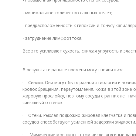
- минимальное количество сальных желез;
- предрасположенность к гипоксии и тонусу капилляр
- затруднение лимфооттока.
Все это усиливают сухость, снижая упругость и элас
В результате раньше времени могут появиться:
· Синяки. Они могут быть разной этиологии и возни
кровообращения, переутомления. Кожа в этой зоне 
жировую прослойку, поэтому сосуды с ранних лет на
синюшный оттенок.
· Отёки. Рыхлая подкожно-жировая клетчатка и по
сосудов способствуют усиленной задержки жидкост
· Мимические морщины, в том числе, «гусиные лапк