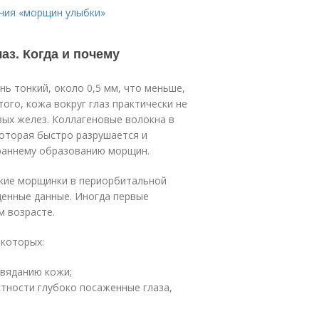
ения «морщин улыбки»
аз. Когда и почему
ь тонкий, около 0,5 мм, что меньше,
того, кожа вокруг глаз практически не
вых желез. Коллагеновые волокна в
которая быстро разрушается и
 раннему образованию морщин.
окие морщинки в периорбитальной
щенные данные. Иногда первые
м возрасте.
 которых:
увяданию кожи;
стности глубоко посаженные глаза,