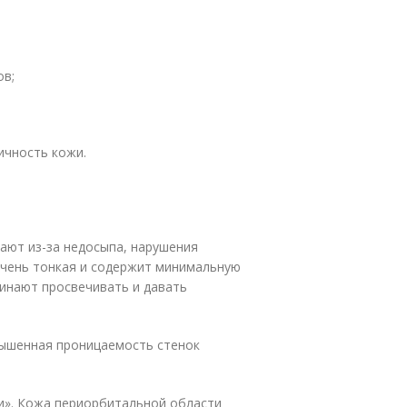
ов;
тичность кожи.
кают из-за недосыпа, нарушения
очень тонкая и содержит минимальную
чинают просвечивать и давать
вышенная проницаемость стенок
и.
и». Кожа периорбитальной области