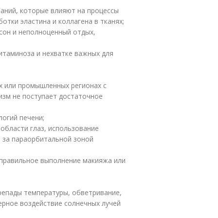
аний, которые влияют на процессы
отки эластина и коллагена в тканях;
 сон и неполноценный отдых,
итаминоза и нехватке важных для
ах или промышленных регионах с
низм не поступает достаточное
логий печени;
 области глаз, использование
а за параорбитальной зоной
еправильное выполнение макияжа или
репады температуры, обветривание,
ерное воздействие солнечных лучей