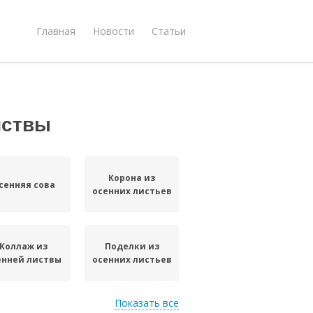
Главная
Новости
Статьи
иствы
Корона из
сенняя сова
осенних листьев
Коллаж из
Поделки из
енней листвы
осенних листьев
Показать все