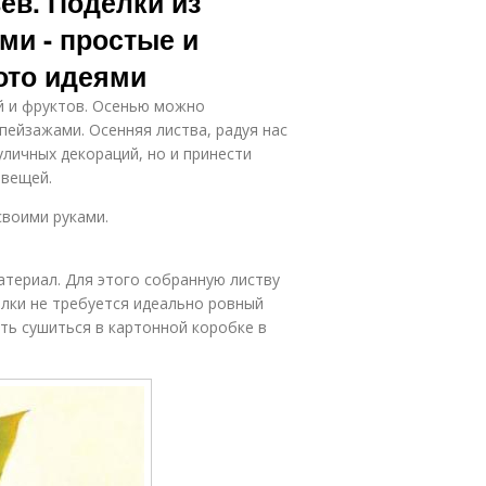
ев. Поделки из
ми - простые и
ото идеями
й и фруктов. Осенью можно
ейзажами. Осенняя листва, радуя нас
уличных декораций, но и принести
 вещей.
своими руками.
атериал. Для этого собранную листву
елки не требуется идеально ровный
ть сушиться в картонной коробке в