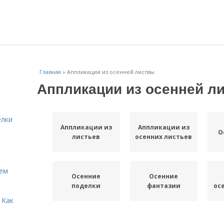
Главная
»
Аппликации из осенней листвы
Аппликации из осенней л
елки
Аппликации из
Аппликации из
О
листьев
осенних листьев
Кем
Осенние
Осенние
поделки
фантазии
ос
 Как