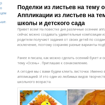
Осенняя
у.
Поделки из листьев на тему о
поделка
со
Аппликации из листьев на те
рцем
школы и детского сада
ьше.
Привет всем! На повестке дня различные осенние ап
сейчас можно создавать удивительные композиции и
родители получают задания от своих детей по созда
исключение, поэтому сохраняю разные варианты подб
Ранее я писала, как можно сделать осенний букет и 
тему «Осень» . Приглашаю к ознакомлению.
А сегодня мы с вами будем клеить листочки. Именно 
аппликацией. И это один из любимых видов творчест
школьного возраста.