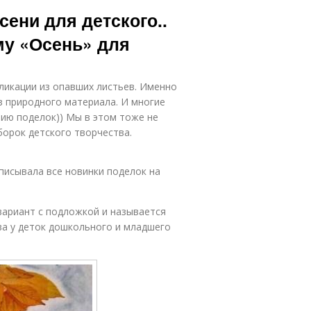
сени для детского..
му «Осень» для
пликации из опавших листьев. Именно
з природного материала. И многие
нию поделок)) Мы в этом тоже не
орок детского творчества.
описывала все новинки поделок на
вариант с подложкой и называется
ва у деток дошкольного и младшего