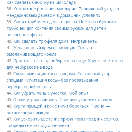
Как сделать бабочку из шоколада.
38.
Комнатное растение мандарин. Правильный уход за
мандариновым деревом в домашних условиях
39.
Как из трубочек сделать цветы. Цветы из бумаги и
трубочек для коктейля своими руками для детей
пошагово с фото
40.
Как сделать трюфеля дома. Ингредиенты:
41.
Желатиновый крем от морщин. Состав
омолаживающего крема
42.
Простое тесто на чебуреки на воде. Хрустящее тесто
для чебуреков на воде
43.
Схема имитации косы спицами. Роскошный узор
спицами «Имитация косы» без провязывания
перекрещений петель
44.
Как убрать пень с участка. Мой опыт
45.
Отеки утром причины. Причины утренних отеков
46.
Карта прыщей и как с ними бороться. Т-зона —
локализация прыщей
47.
Как ускорить цветение хризантемы поздних сортов.
Гибриды семян подсолнечника
48.
Глазурь рецепт на печенье. Как приготовить разные