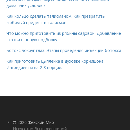
домашних условиях
Как кольцо сделать талисманом. Как превратить
любимый предмет в талисман
Что можно приготовить из рябины садовой. Добавление
статьи в новую подборку
Ботокс вокруг глаз. Этапы проведения инъекций ботокса
Как приготовить цыпленка в духовке корнишона.
Ингредиенты на 2-3 порции:
© 2026 Женский Мир
Искусство быть женщиной