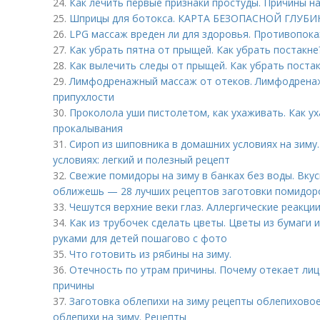
24.
Как лечить первые признаки простуды. Причины н
25.
Шприцы для ботокса. КАРТА БЕЗОПАСНОЙ ГЛУ
26.
LPG массаж вреден ли для здоровья. Противопок
27.
Как убрать пятна от прыщей. Как убрать постакне
28.
Как вылечить следы от прыщей. Как убрать поста
29.
Лимфодренажный массаж от отеков. Лимфодренаж
припухлости
30.
Проколола уши пистолетом, как ухаживать. Как у
прокалывания
31.
Сироп из шиповника в домашних условиях на зиму
условиях: легкий и полезный рецепт
32.
Свежие помидоры на зиму в банках без воды. Вку
оближешь — 28 лучших рецептов заготовки помидор
33.
Чешутся верхние веки глаз. Аллергические реакци
34.
Как из трубочек сделать цветы. Цветы из бумаги 
руками для детей пошагово с фото
35.
Что готовить из рябины на зиму.
36.
Отечность по утрам причины. Почему отекает ли
причины
37.
Заготовка облепихи на зиму рецепты облепиховое
облепихи на зиму. Рецепты