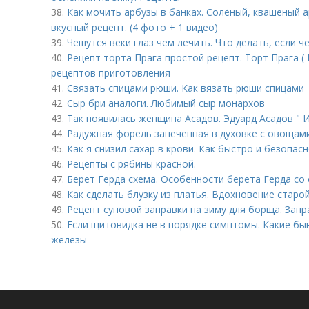
38.
Как мочить арбузы в банках. Солёный, квашеный а
вкусный рецепт. (4 фото + 1 видео)
39.
Чешутся веки глаз чем лечить. Что делать, если че
40.
Рецепт торта Прага простой рецепт. Торт Прага ( 
рецептов приготовления
41.
Связать спицами рюши. Как вязать рюши спицами
42.
Сыр бри аналоги. Любимый сыр монархов
43.
Так появилась женщина Асадов. Эдуард Асадов " 
44.
Радужная форель запеченная в духовке с овощами
45.
Как я снизил сахар в крови. Как быстро и безопас
46.
Рецепты с рябины красной.
47.
Берет Герда схема. Особенности берета Герда со
48.
Как сделать блузку из платья. Вдохновение старо
49.
Рецепт суповой заправки на зиму для борща. Запр
50.
Если щитовидка не в порядке симптомы. Какие б
железы