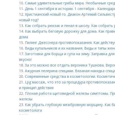
10.
Самые удивительные грибы мира. Необычные сре
11.
День 1 сентября в истории. 1 сентября - Календар
12.
Христианский новый го. Диакон Артемий Сильвест
новый год?
13.
Как собрать рюкзак и пенал в школу. Как собрать 
14.
Как выбрать беговую дорожку для дома. Как пра
дома
15.
Пилинг Джесснера противопоказания. Как действу
16.
Виды купальников и их названия. Виды и типы жен
17.
Заготовки для борща и супа на зиму. Заправка для
вкусно!
18.
За это можно все отдать вероника Тушнова. Веро
19.
Ажурная пелерина спицами. Вязаная накидка спиц
20.
Современные средства в косметологии. Косметич
21.
Lpg массаж, что это за процедура противопоказа
и принцип действия
22.
Плохая работа щитовидной железы симптомы. Пр
железы
23.
Как убрать глубокую межбровную морщину. Как 
косметолога