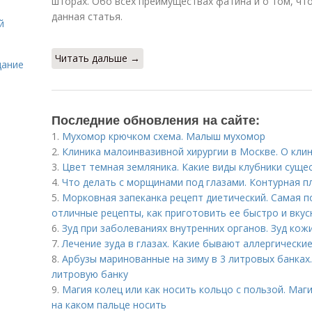
шторах. Обо всех преимуществах фатина и о том, что
данная статья.
й
Читать дальше →
дание
Последние обновления на сайте:
1.
Мухомор крючком схема. Малыш мухомор
2.
Клиника малоинвазивной хирургии в Москве. О кли
3.
Цвет темная земляника. Какие виды клубники суще
4.
Что делать с морщинами под глазами. Контурная пл
5.
Морковная запеканка рецепт диетический. Самая п
отличные рецепты, как приготовить ее быстро и вкус
6.
Зуд при заболеваниях внутренних органов. Зуд кож
7.
Лечение зуда в глазах. Какие бывают аллергически
8.
Арбузы маринованные на зиму в 3 литровых банках.
литровую банку
9.
Магия колец или как носить кольцо с пользой. Маги
на каком пальце носить