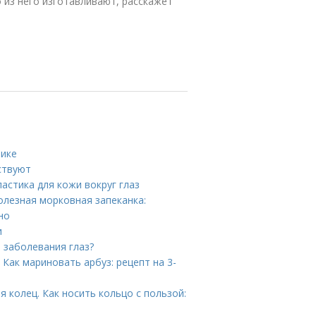
 из него изготавливают, расскажет
нике
ствуют
астика для кожи вокруг глаз
олезная морковная запеканка:
но
и
е заболевания глаз?
 Как мариновать арбуз: рецепт на 3-
я колец. Как носить кольцо с пользой: