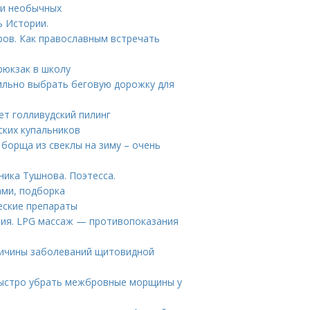
ди необычных
ь Истории.
ров. Как православным встречать
рюкзак в школу
вильно выбрать беговую дорожку для
ет голливудский пилинг
ских купальников
 борща из свеклы на зиму – очень
ника Тушнова. Поэтесса.
ами, подборка
еские препараты
ния. LPG массаж — противопоказания
ичины заболеваний щитовидной
быстро убрать межбровные морщины у