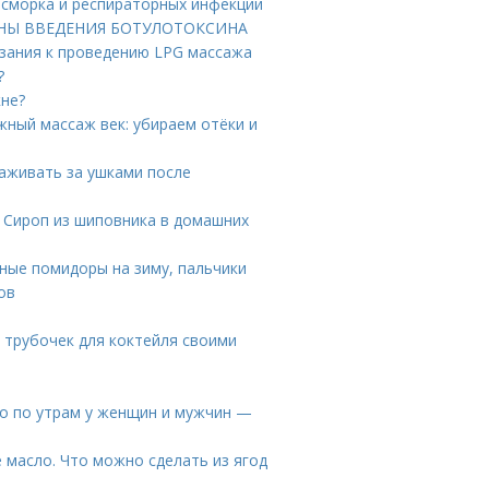
асморка и респираторных инфекций
БИНЫ ВВЕДЕНИЯ БОТУЛОТОКСИНА
азания к проведению LPG массажа
?
кне?
ный массаж век: убираем отёки и
хаживать за ушками после
. Сироп из шиповника в домашних
сные помидоры на зиму, пальчики
ов
и
и трубочек для коктейля своими
цо по утрам у женщин и мужчин —
 масло. Что можно сделать из ягод