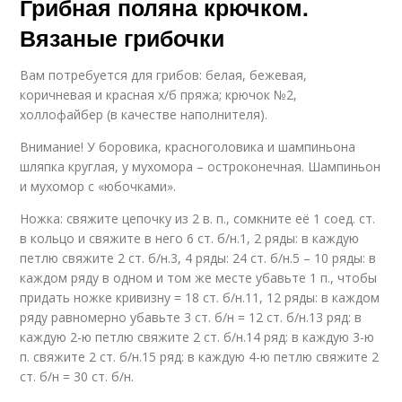
Грибная поляна крючком.
Вязаные грибочки
Вам потребуется для грибов: белая, бежевая,
коричневая и красная х/б пряжа; крючок №2,
холлофайбер (в качестве наполнителя).
Внимание! У боровика, красноголовика и шампиньона
шляпка круглая, у мухомора – остроконечная. Шампиньон
и мухомор с «юбочками».
Ножка: свяжите цепочку из 2 в. п., сомкните её 1 соед. ст.
в кольцо и свяжите в него 6 ст. б/н.1, 2 ряды: в каждую
петлю свяжите 2 ст. б/н.3, 4 ряды: 24 ст. б/н.5 – 10 ряды: в
каждом ряду в одном и том же месте убавьте 1 п., чтобы
придать ножке кривизну = 18 ст. б/н.11, 12 ряды: в каждом
ряду равномерно убавьте 3 ст. б/н = 12 ст. б/н.13 ряд: в
каждую 2-ю петлю свяжите 2 ст. б/н.14 ряд: в каждую 3-ю
п. свяжите 2 ст. б/н.15 ряд: в каждую 4-ю петлю свяжите 2
ст. б/н = 30 ст. б/н.