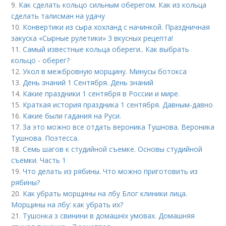
9.
Как сделать кольцо сильным оберегом. Как из кольца
сделать талисман на удачу
10.
Конвертики из сыра хохланд с начинкой. Праздничная
закуска «Сырные рулетики» 3 вкусных рецепта!
11.
Самый известные кольца обереги.. Как выбрать
кольцо - оберег?
12.
Укол в межбровную морщину. Минусы ботокса
13.
День знаний 1 Сентября. День знаний
14.
Какие праздники 1 сентября в России и мире.
15.
Краткая история праздника 1 сентября. Давным-давно
16.
Какие были гадания на Руси.
17.
За это можно все отдать вероника Тушнова. Вероника
Тушнова. Поэтесса.
18.
Семь шагов к студийной съемке. Основы студийной
съемки. Часть 1
19.
Что делать из рябины. Что можно приготовить из
рябины?
20.
Как убрать морщины на лбу Блог клиники лица.
Морщины на лбу: как убрать их?
21.
Тушонка з свинини в домашніх умовах. Домашняя