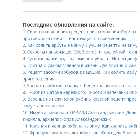
Последние обновления на сайте:
1.
Сироп из шиповника рецепт приготовления. Сироп 
противопоказания — инструкция по применению
2.
Как солить арбузы на зиму. Лучшие рецепты на зим
3.
Секреты папье-маше. Особенности послойной техн
4.
Гусиные лапки под глазами чем убрать. Инъекции 
5.
Притча о самом главном в жизни. Две притчи о са
6.
Рецепт засолки арбузов в кадушке. Как солить арб
приготовления
7.
Засолка арбузов в банках. Рецепт классического с
8.
Пирог из батона нарезного. Пироги и запеканки из 
9.
Варенье из нежинской рябины красной рецепт прос
зиму с апельсинами
10.
Икона афанасий и КИРИЛЛ Александрийские. День
Кирилла, архиепископов Александрийских
11.
Красная и черная рябина на зиму. Как хранить ря
12.
Француженки жены декабристов. Жены декабрист