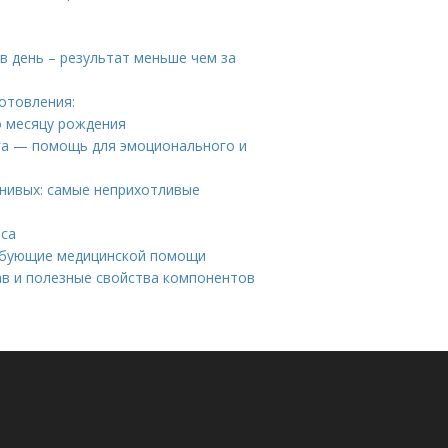
в день – результат меньше чем за
готовления:
о месяцу рождения
га — помощь для эмоционального и
енивых: самые неприхотливые
оса
ребующие медицинской помощи
ав и полезные свойства компонентов