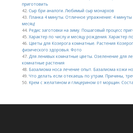
приготовить
42.
Сыр бри аналоги. Любимый сыр монархов
43.
Планка 4 минуты. Отличное упражнение: 4 минуты 
месяц!
44.
Редис заготовки на зиму. Пошаговый процесс при
45.
Характер по числу и месяцу рождения. Характер п
46.
Цветы для Козерога комнатные. Растения Козеро
физического здоровья. Фото
47.
Для ленивых комнатные цветы. Озеленение для л
комнатные растения
48.
Базалиома носа лечение опыт. Базалиома кожи н
49.
Что делать если отекаешь по утрам. Причины, т
50.
Крем с желатином и глицерином от морщин. Сост