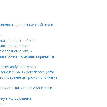
шиповника, полезные свойства и
у
ики и процесс работы
филлеров и Ботокс
мом главном в жизни
узы в бочке – основные принципы
оления арбузов с фото
хлеба и сыра: 12 рецептов с фото
той. Варенье из красной рябины на
 памяти святителей Афанасия и
бину в холодильнике
ов