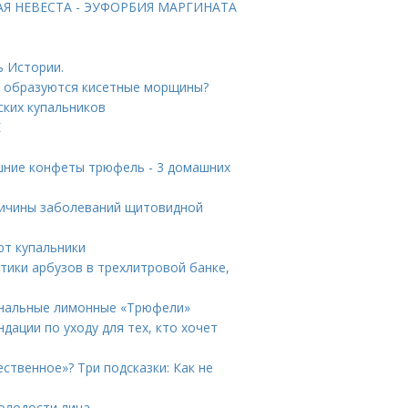
ТАЯ НЕВЕСТА - ЭУФОРБИЯ МАРГИНАТА
ь Истории.
му образуются кисетные морщины?
ских купальников
Е
шние конфеты трюфель - 3 домашних
ичины заболеваний щитовидной
ют купальники
тики арбузов в трехлитровой банке,
инальные лимонные «Трюфели»
дации по уходу для тех, кто хочет
ственное»? Три подсказки: Как не
олодости лица