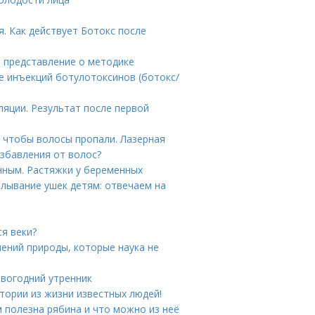
я. Как действует Ботокс после
е представление о методике
е инъекций ботулотоксинов (ботокс/
ляции. Результат после первой
, чтобы волосы пропали. Лазерная
избавления от волос?
нным. Растяжки у беременных
алывание ушек детям: отвечаем на
я веки?
ений природы, которые наука не
овогодний утренник
тории из жизни известных людей!
м полезна рябина и что можно из неё