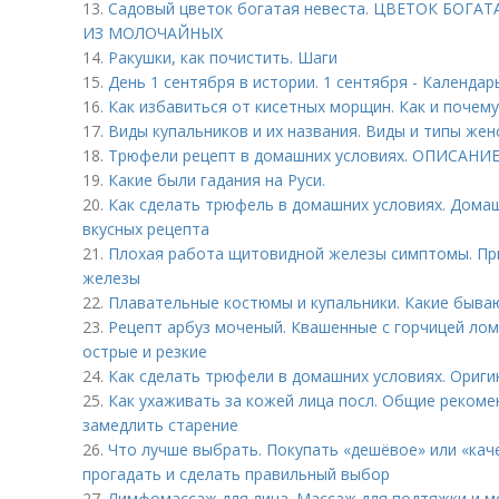
13.
Садовый цветок богатая невеста. ЦВЕТОК БОГА
ИЗ МОЛОЧАЙНЫХ
14.
Ракушки, как почистить. Шаги
15.
День 1 сентября в истории. 1 сентября - Календар
16.
Как избавиться от кисетных морщин. Как и поче
17.
Виды купальников и их названия. Виды и типы жен
18.
Трюфели рецепт в домашних условиях. ОПИСАНИ
19.
Какие были гадания на Руси.
20.
Как сделать трюфель в домашних условиях. Дома
вкусных рецепта
21.
Плохая работа щитовидной железы симптомы. Пр
железы
22.
Плавательные костюмы и купальники. Какие быва
23.
Рецепт арбуз моченый. Квашенные с горчицей лом
острые и резкие
24.
Как сделать трюфели в домашних условиях. Ориг
25.
Как ухаживать за кожей лица посл. Общие рекомен
замедлить старение
26.
Что лучше выбрать. Покупать «дешёвое» или «каче
прогадать и сделать правильный выбор
27.
Лимфомассаж для лица. Массаж для подтяжки и м