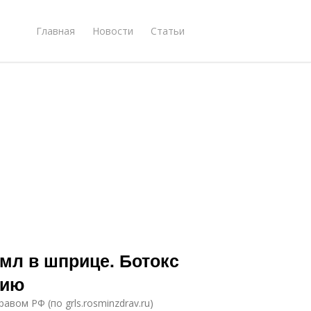
Главная
Новости
Статьи
 мл в шприце. Ботокс
нию
вом РФ (по grls.rosminzdrav.ru)