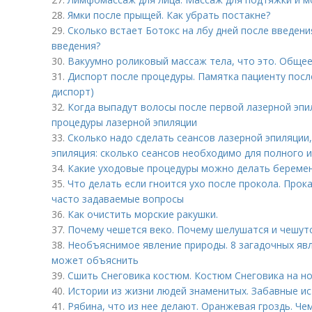
28.
Ямки после прыщей. Как убрать постакне?
29.
Сколько встает Ботокс на лбу дней после введени
введения?
30.
Вакуумно роликовый массаж тела, что это. Обще
31.
Диспорт после процедуры. Памятка пациенту посл
диспорт)
32.
Когда выпадут волосы после первой лазерной эпи
процедуры лазерной эпиляции
33.
Сколько надо сделать сеансов лазерной эпиляции
эпиляция: сколько сеансов необходимо для полного 
34.
Какие уходовые процедуры можно делать береме
35.
Что делать если гноится ухо после прокола. Прок
часто задаваемые вопросы
36.
Как очистить морские ракушки.
37.
Почему чешется веко. Почему шелушатся и чешутс
38.
Необъяснимое явление природы. 8 загадочных явл
может объяснить
39.
Сшить Снеговика костюм. Костюм Снеговика на н
40.
Истории из жизни людей знаменитых. Забавные ис
41.
Рябина, что из нее делают. Оранжевая гроздь. Че