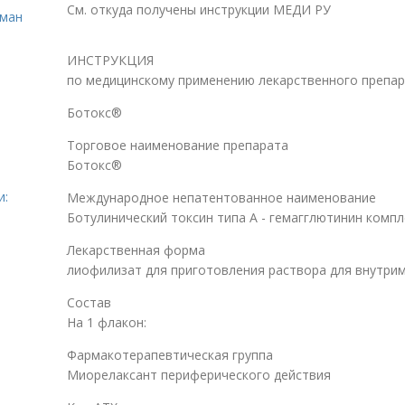
См. откуда получены инструкции МЕДИ РУ
сман
ИНСТРУКЦИЯ
по медицинскому применению лекарственного препа
Ботокс®
Торговое наименование препарата
Ботокс®
и:
Международное непатентованное наименование
Ботулинический токсин типа A - гемагглютинин компл
Лекарственная форма
лиофилизат для приготовления раствора для внутри
Состав
На 1 флакон:
Фармакотерапевтическая группа
Миорелаксант периферического действия