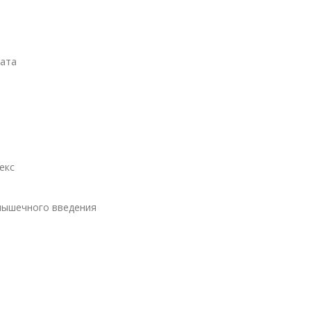
рата
екс
мышечного введения