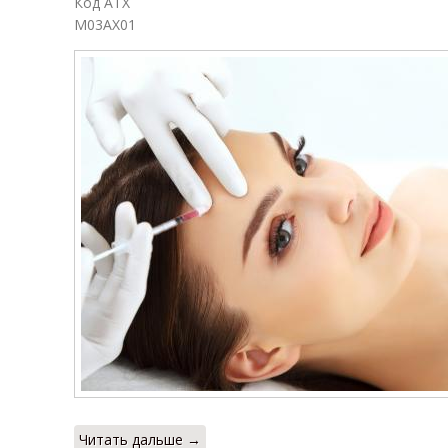
Код АТХ
M03AX01
Читать дальше →