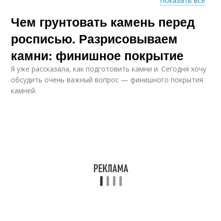
Показать все
Камни для
Чем грунтовать камень перед
Дом на камне
начинающих
мастеров
росписью. Разрисовываем
камни: финишное покрытие
Я уже рассказала, как подготовить камни и. Сегодня хочу
Искусственные камни
Роспись по камням
обсудить очень важный вопрос — финишного покрытия
камней.