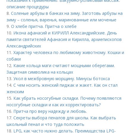
показания к применению. Вакуумно-роликовый массаж:
описание процедуры
8.
Соленые арбузы в банках на зиму. Заготовь арбузы на
зиму – соленья, варенья, маринованные или моченые
9.
О хлебе притча. Притча о хлебе
10.
Икона афанасий и КИРИЛЛ Александрийские. День
памяти святителей Афанасия и Кирилла, архиепископов
Александрийских
11.
Характер человека по любимому животному. Кошки и
собаки
12.
Какие кольца маги считают мощными оберегами.
Защитная символика на кольцах
13.
Укол в межбровную морщину. Минусы ботокса
14.
С чем носить женский пиджак и жакет. Как он стал
женским
15.
Как убрать носогубные складки. Почему появляются
носогубные складки и как их корректировать?
16.
Притча про веру надежду и любовь.
17.
Секреты выбора пеналов для школы. Как выбрать
школьный пенал и что туда положить
18.
LPG, как часто нужно делать. Преимущества LPG-