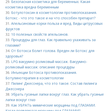
29.
Безопасная косметика для беременных. Какая
косметика вредна беременным
30.
Ботулотоксин в косметологии противопоказания.
Ботокс - что это такое и на что способен препарат?
31.
Апельсиновые корки польза и вред. Виды цитрусовых
фруктов
32.
10 полезных свойств апельсинов.
33.
Процедуры для глаз. Как правильно ухаживать за
глазами?
34.
От ботокса болит голова. Вреден ли Ботокс для
здоровья?
35.
LPG вакуумно роликовый массаж. Вакуумно-
роликовый массаж: описание процедуры
36.
Инъекции Ботокса противопоказания.
Ботулинотерапия в косметологии
37.
Пилинг Джесснера, что это такое. Состав пилинга
Джесснера
38.
Убрать гусиные лапки вокруг глаз. Как убрать гусиные
лапки вокруг глаз
39.
Как УБРАТЬ мимические морщины под ГЛАЗАМИ.
Когда появляются морщины под ГЛАЗАМИ?