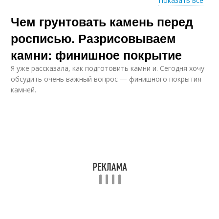
Показать все
Чем грунтовать камень перед
Инструкция по
Дом на камне
росписи
росписью. Разрисовываем
камни: финишное покрытие
Камни для
Я уже рассказала, как подготовить камни и. Сегодня хочу
начинающих
Искусственные камни
обсудить очень важный вопрос — финишного покрытия
мастеров
камней.
Художественная
Точечная роспись
роспись
Роспись по камням