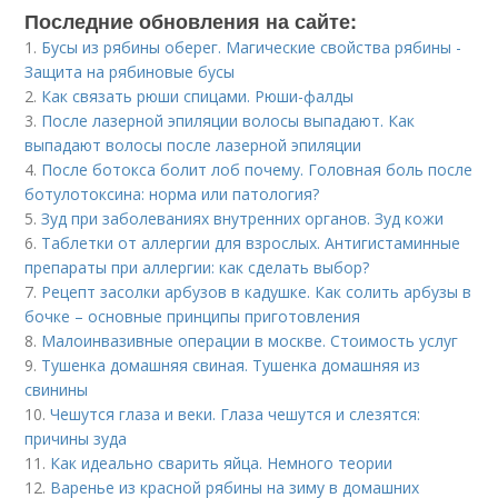
Последние обновления на сайте:
1.
Бусы из рябины оберег. Магические свойства рябины -
Защита на рябиновые бусы
2.
Как связать рюши спицами. Рюши-фалды
3.
После лазерной эпиляции волосы выпадают. Как
выпадают волосы после лазерной эпиляции
4.
После ботокса болит лоб почему. Головная боль после
ботулотоксина: норма или патология?
5.
Зуд при заболеваниях внутренних органов. Зуд кожи
6.
Таблетки от аллергии для взрослых. Антигистаминные
препараты при аллергии: как сделать выбор?
7.
Рецепт засолки арбузов в кадушке. Как солить арбузы в
бочке – основные принципы приготовления
8.
Малоинвазивные операции в москве. Стоимость услуг
9.
Тушенка домашняя свиная. Тушенка домашняя из
свинины
10.
Чешутся глаза и веки. Глаза чешутся и слезятся:
причины зуда
11.
Как идеально сварить яйца. Немного теории
12.
Варенье из красной рябины на зиму в домашних