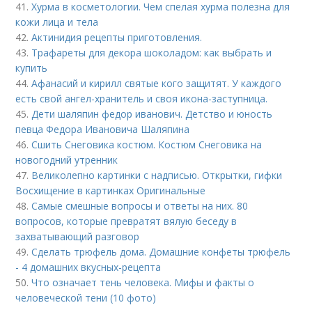
41.
Хурма в косметологии. Чем спелая хурма полезна для
кожи лица и тела
42.
Актинидия рецепты приготовления.
43.
Трафареты для декора шоколадом: как выбрать и
купить
44.
Афанасий и кирилл святые кого защитят. У каждого
есть свой ангел-хранитель и своя икона-заступница.
45.
Дети шаляпин федор иванович. Детство и юность
певца Федора Ивановича Шаляпина
46.
Сшить Снеговика костюм. Костюм Снеговика на
новогодний утренник
47.
Великолепно картинки с надписью. Открытки, гифки
Восхищение в картинках Оригинальные
48.
Самые смешные вопросы и ответы на них. 80
вопросов, которые превратят вялую беседу в
захватывающий разговор
49.
Сделать трюфель дома. Домашние конфеты трюфель
- 4 домашних вкусных-рецепта
50.
Что означает тень человека. Мифы и факты о
человеческой тени (10 фото)