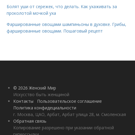
Болят уши от сережек, что делать. Как ухаживать за
проколотой мочкой уха
Фаршированные овощами шампиньоны в духовке. Грибы,
фаршированные овощами. Пошаговый рецепт
© 2026 Женский Мир
Искусство быть женщиной
Контакты
Пользовательское соглашение
Политика конфидециальности
г. Москва, ЦАО, Арбат, Арбат улица 28, м. Смоленская
Обратная связь
Копирование разрешено при указании обратной
гиперссылки.