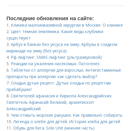
Последние обновления на сайте:
1.
Клиника малоинвазивной хирургии в Москве. О клинике
2.
Цвет темная земляника. Какие виды клубники
существуют
3.
Арбуз в банках без уксуса на зиму. Арбузы в сладком
маринаде на зиму (без уксуса)
4.
Рф лифтинг. SMAS-лифтинг (ультразвуковой)
5.
Реакции на ужаления насекомых. Патогенез
6.
Таблетки от аллергии для взрослых. Антигистаминные
препараты при аллергии: как сделать выбор?
7.
Оладьи дутые рецепт. Дутые оладьи по рецептам
прабабушек!
8.
Святителей афанасия и Кирилла Александрийских.
Святитель Афанасий Великий, архиепископ
Александрийский
9.
Чем отмыть морские ракушки. Как правильно собирать
10.
Легенда о хлебе для детей. История хлеба для детей
11.
Обувь для бега. Sole Unit (нижняя часть)