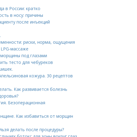
а в России: кратко
ость в носу: причины
ациенту после инъекций
.
еменности: риски, норма, ощущения
о LPG-массаже
 морщины под глазами
вить тесто для чебуреков
шишек.
Апельсиновая кожура. 30 рецептов
елать. Как развивается болезнь
здоровья?
гия. Безоперационная
женщине. Как избавиться от морщин
ельзя делать после процедуры?
случаях ботокс для зоны вокруг глаз