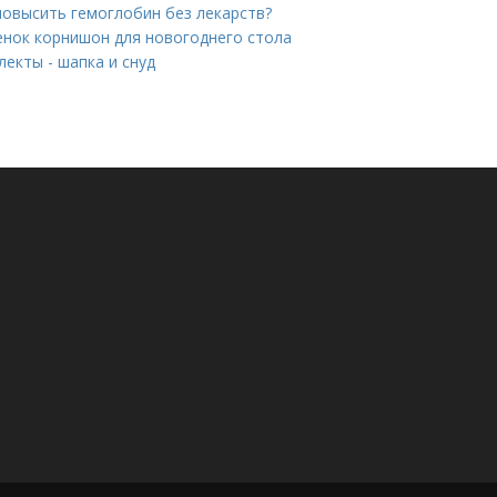
повысить гемоглобин без лекарств?
енок корнишон для новогоднего стола
екты - шапка и снуд