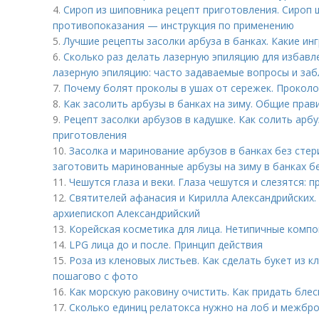
4.
Сироп из шиповника рецепт приготовления. Сироп 
противопоказания — инструкция по применению
5.
Лучшие рецепты засолки арбуза в банках. Какие ин
6.
Сколько раз делать лазерную эпиляцию для избавле
лазерную эпиляцию: часто задаваемые вопросы и забл
7.
Почему болят проколы в ушах от сережек. Проколо
8.
Как засолить арбузы в банках на зиму. Общие прав
9.
Рецепт засолки арбузов в кадушке. Как солить арб
приготовления
10.
Засолка и маринование арбузов в банках без стер
заготовить маринованные арбузы на зиму в банках б
11.
Чешутся глаза и веки. Глаза чешутся и слезятся: п
12.
Святителей афанасия и Кирилла Александрийских.
архиепископ Александрийский
13.
Корейская косметика для лица. Нетипичные комп
14.
LPG лица до и после. Принцип действия
15.
Роза из кленовых листьев. Как сделать букет из 
пошагово с фото
16.
Как морскую раковину очистить. Как придать блес
17.
Сколько единиц релатокса нужно на лоб и межбр