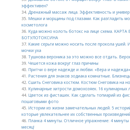
эффективен?
34.
Дренажный массаж лица. Эффективность и универ
35.
Мешки и морщины под глазами. Как разгладить м
косметолога
36.
Куда можно колоть ботокс на лице схема. КАР
БОТУЛОТОКСИНА
37.
Какие серьги можно носить после прокола ушей. 
мочки уха
38.
Тушнова вероника за это можно все отдать. Веро
39.
Чешется кожа вокруг глаз причины
40.
Притчи о вере надежде и любви. «Вера и надежда»
41.
Растения для знаков зодиака комнатные. Близнец
42.
Сшить Снеговика костюм. Костюм Снеговика на н
43.
Кулинарные хитрости домохозяек. 16 кулинарных 
44.
Цветок из фисташек. Как сделать топиарий из фис
пошаговыми фото
45.
Истории из жизни замечательных людей. 5 истори
которые увлекательнее их собственных произведени
46.
Планка 4 минуты. Отличное упражнение: 4 минуты 
месяц!