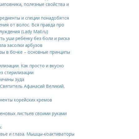
шиповника, полезные свойства и
гредиенты и специи понадобятся
ния от волос. Вся правда про
уждения (Lady Mail.ru)
ть уши ребёнку без боли и риска
ила засолки арбузов
узы в бочке – основные принципы
илизации. Как просто и вкусно
ез стерилизации
ричины зуда
 Святитель Афанасий Великий,
оненты корейских кремов
кленовых листьев своими руками
к
овье и глаза. Мышцы-коактиваторы