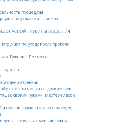
сальность процедуры
орщины под глазами – советы
ТА БЕЗОПАСНОЙ ГЛУБИНЫ ВВЕДЕНИЯ
Инструкция по уходу после прокола
ника Тушнова. Поэтесса.
 – притча
ы
овогодний утренник
лайфхаков: хитрости от домохозяек
ташек своими руками. Мастер-класс с
й из жизни знаменитых литераторов,
й
в день – результат меньше чем за