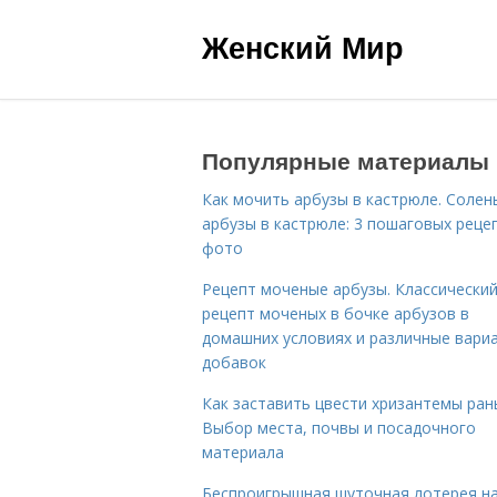
Женский Мир
Популярные материалы
Как мочить арбузы в кастрюле. Солен
арбузы в кастрюле: 3 пошаговых реце
фото
Рецепт моченые арбузы. Классически
рецепт моченых в бочке арбузов в
домашних условиях и различные вари
добавок
Как заставить цвести хризантемы ран
Выбор места, почвы и посадочного
материала
Беспроигрышная шуточная лотерея н