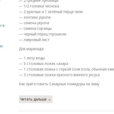
— 2 средние луковицы
— 1/2 головки чеснока
— 2 красных и 1 зелёный перца чили
— зонтики укропа
— семена укропа
и в
— семена горчицы
— чёрный перец горошком
— лавровый лист
ом
Для маринада:
— 1 литр воды
— 5 столовых ложек сахара
— 1 столовая ложка с горкой соли (соль обычная кам
— 3 столовые ложки красного винного уксуса
Как приготовить Сахарные помидоры на зиму
Читать дальше →