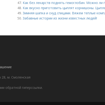
47.
Как без лекарств поднять гемоглобин. Можно ли 
48.
Как вкусно приготовить цыплят корнишоны. Цыпл
49.
Зимняя шапка и снуд спицами. Вяжем теплые компл
50.
Забавные истории из жизни известных людей!
лашение
а 28, м. Смоленская
ии обратной гиперссылки.