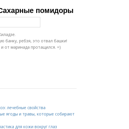
 Сахарные помидоры
Киладзе.
ю банку, ребзя, это отвал башки!
и от маринада протащился. =)
хоэ: лечебные свойства
ые ягоды и травы, которые собирают
астика для кожи вокруг глаз