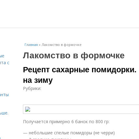
Главная
»
Лакомство в формочке
Лакомство в формочке
ые
пта с
Рецепт сахарные помидорки
на зиму
й
Рубрики:
анты
ьше.
Получается примерно 6 банок по 800 гр:
— небольшие спелые помидоры (не черри)
а