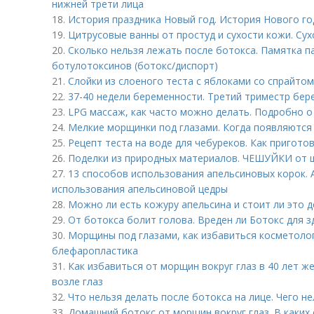
нижней трети лица
18.
История праздника Новый год. История Нового год
19.
Цитрусовые ванны от простуд и сухости кожи. Сух
20.
Сколько нельзя лежать после ботокса. Памятка п
ботулотоксинов (ботокс/диспорт)
21.
Слойки из слоеного теста с яблоками со спрайтом
22.
37-40 недели беременности. Третий триместр бер
23.
LPG массаж, как часто можно делать. Подробно 
24.
Мелкие морщинки под глазами. Когда появляются
25.
Рецепт теста на воде для чебуреков. Как пригото
26.
Поделки из природных материалов. ЧЕШУЙКИ от 
27.
13 способов использования апельсиновых корок. 
использования апельсиновой цедры
28.
Можно ли есть кожуру апельсина и стоит ли это д
29.
От ботокса болит голова. Вреден ли Ботокс для 
30.
Морщины под глазами, как избавиться косметоло
блефаропластика
31.
Как избавиться от морщин вокруг глаз в 40 лет 
возле глаз
32.
Что нельзя делать после ботокса на лице. Чего н
33.
Домашний ботокс от морщин вокруг глаз. В каких 