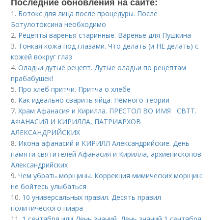
Последние обновления на сайте:
1.
Ботокс для лица после процедуры. После
Ботулотоксина необходимо
2.
Рецепты варенья старинные. Варенье для Пушкина
3.
Тонкая кожа под глазами. Что делать (и НЕ делать) с
кожей вокруг глаз
4.
Оладьи дутые рецепт. Дутые оладьи по рецептам
прабабушек!
5.
Про хлеб притчи. Притча о хлебе
6.
Как идеально сварить яйца. Немного теории
7.
Храм Афанасия и Кирилла. ПРЕСТОЛ ВО ИМЯ СВТТ.
АФАНАСИЯ И КИРИЛЛА, ПАТРИАРХОВ
АЛЕКСАНДРИЙСКИХ
8.
Икона афанасий и КИРИЛЛ Александрийские. День
памяти святителей Афанасия и Кирилла, архиепископов
Александрийских
9.
Чем убрать морщины. Коррекция мимических морщин:
не бойтесь улыбаться
10.
10 универсальных правил. Десять правил
политического пиара
11.
1 сентября или День знаний. День знаний 1 сентября