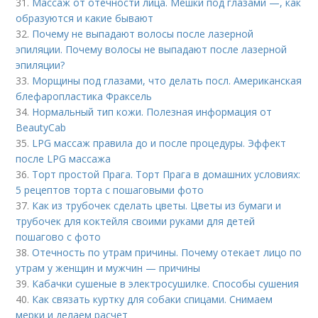
31.
Массаж от отечности лица. Мешки под глазами —, как
образуются и какие бывают
32.
Почему не выпадают волосы после лазерной
эпиляции. Почему волосы не выпадают после лазерной
эпиляции?
33.
Морщины под глазами, что делать посл. Американская
блефаропластика Фраксель
34.
Нормальный тип кожи. Полезная информация от
BeautyCab
35.
LPG массаж правила до и после процедуры. Эффект
после LPG массажа
36.
Торт простой Прага. Торт Прага в домашних условиях:
5 рецептов торта с пошаговыми фото
37.
Как из трубочек сделать цветы. Цветы из бумаги и
трубочек для коктейля своими руками для детей
пошагово с фото
38.
Отечность по утрам причины. Почему отекает лицо по
утрам у женщин и мужчин — причины
39.
Кабачки сушеные в электросушилке. Способы сушения
40.
Как связать куртку для собаки спицами. Снимаем
мерки и делаем расчет