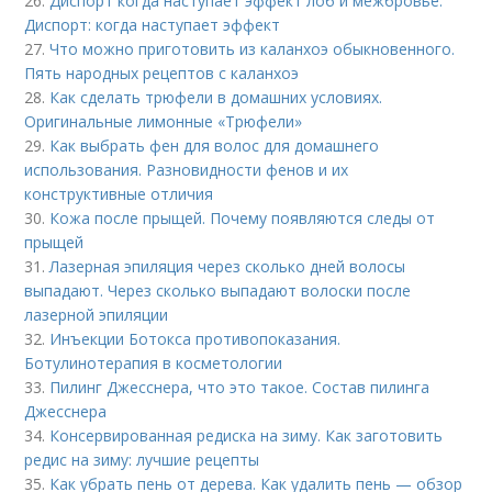
26.
Диспорт когда наступает эффект лоб и межбровье.
Диспорт: когда наступает эффект
27.
Что можно приготовить из каланхоэ обыкновенного.
Пять народных рецептов с каланхоэ
28.
Как сделать трюфели в домашних условиях.
Оригинальные лимонные «Трюфели»
29.
Как выбрать фен для волос для домашнего
использования. Разновидности фенов и их
конструктивные отличия
30.
Кожа после прыщей. Почему появляются следы от
прыщей
31.
Лазерная эпиляция через сколько дней волосы
выпадают. Через сколько выпадают волоски после
лазерной эпиляции
32.
Инъекции Ботокса противопоказания.
Ботулинотерапия в косметологии
33.
Пилинг Джесснера, что это такое. Состав пилинга
Джесснера
34.
Консервированная редиска на зиму. Как заготовить
редис на зиму: лучшие рецепты
35.
Как убрать пень от дерева. Как удалить пень — обзор