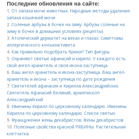
Последние обновления на сайте:
1.
От запаха мочи животных. Народные методы удаления
запаха кошачьей мочи
2.
Соленые арбузы в бочке на зиму. Арбузы соленые на
зиму в бочке в домашних условиях (рецепты)
3.
Атопический дерматит на веках и глазах. Симптомы
аллергического конъюнктивита
4.
Как правильно подобрать брюки? Тип фигуры
5.
Охраняют святые афанасий и кирилл. У каждого есть
свой ангел-хранитель и своя икона-заступница.
6.
Ваш ангел-хранитель и икона-заступница. Ваш ангел-
хранитель и икона – заступница по дате рождения
7.
Святителей афанасия и Кирилла Александрийских.
Святитель Афанасий Великий, архиепископ
Александрийский
8.
Именины Кирилл по церковному календарю. Именины
Кирилла по церковному календарю. Список святых
9.
Француженки жены декабристов. Жены декабристов
10.
Полезные свойства красной РЯБИНЫ. Растительная
клетчатка.