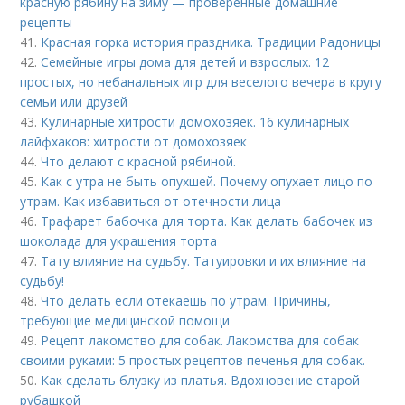
красную рябину на зиму — проверенные домашние
рецепты
41.
Красная горка история праздника. Традиции Радоницы
42.
Семейные игры дома для детей и взрослых. 12
простых, но небанальных игр для веселого вечера в кругу
семьи или друзей
43.
Кулинарные хитрости домохозяек. 16 кулинарных
лайфхаков: хитрости от домохозяек
44.
Что делают с красной рябиной.
45.
Как с утра не быть опухшей. Почему опухает лицо по
утрам. Как избавиться от отечности лица
46.
Трафарет бабочка для торта. Как делать бабочек из
шоколада для украшения торта
47.
Тату влияние на судьбу. Татуировки и их влияние на
судьбу!
48.
Что делать если отекаешь по утрам. Причины,
требующие медицинской помощи
49.
Рецепт лакомство для собак. Лакомства для собак
своими руками: 5 простых рецептов печенья для собак.
50.
Как сделать блузку из платья. Вдохновение старой
рубашкой