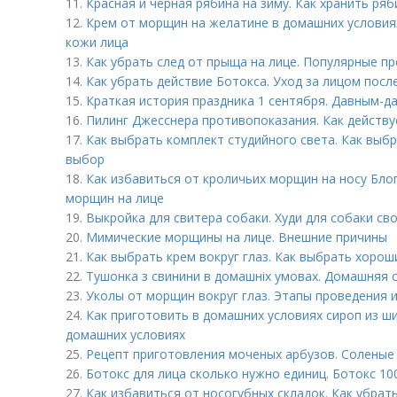
11.
Красная и черная рябина на зиму. Как хранить ря
12.
Крем от морщин на желатине в домашних условия
кожи лица
13.
Как убрать след от прыща на лице. Популярные п
14.
Как убрать действие Ботокса. Уход за лицом посл
15.
Краткая история праздника 1 сентября. Давным-д
16.
Пилинг Джесснера противопоказания. Как действу
17.
Как выбрать комплект студийного света. Как выбр
выбор
18.
Как избавиться от кроличьих морщин на носу Блог
морщин на лице
19.
Выкройка для свитера собаки. Худи для собаки св
20.
Мимические морщины на лице. Внешние причины
21.
Как выбрать крем вокруг глаз. Как выбрать хорош
22.
Тушонка з свинини в домашніх умовах. Домашняя с
23.
Уколы от морщин вокруг глаз. Этапы проведения 
24.
Как приготовить в домашних условиях сироп из ш
домашних условиях
25.
Рецепт приготовления моченых арбузов. Соленые
26.
Ботокс для лица сколько нужно единиц. Ботокс 10
27.
Как избавиться от носогубных складок. Как убрат