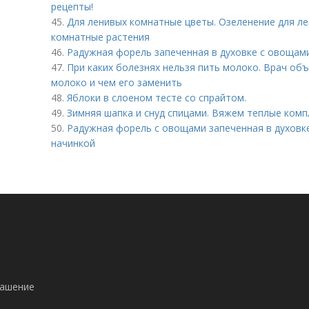
рецепты!
45.
Для ленивых комнатные цветы. Озеленение для л
комнатные растения
46.
Радужная форель запеченная в духовке с овощами
47.
При каких болезнях нельзя пить молоко. Врач об
молоко и чем его заменить
48.
Яблоки в слоеном тесте со спрайтом.
49.
Зимняя шапка и снуд спицами. Вяжем теплые компл
50.
Радужная форель с овощами запеченная в духовке
начинкой
лашение