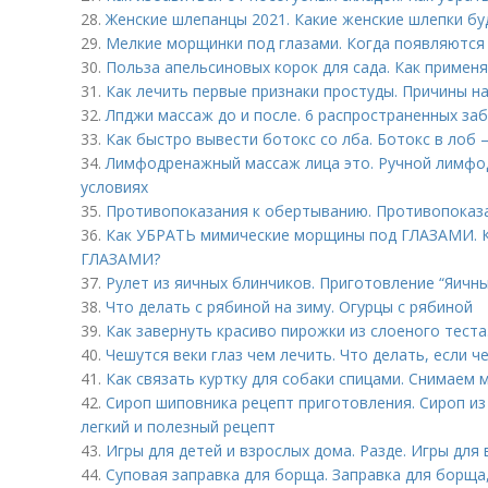
28.
Женские шлепанцы 2021. Какие женские шлепки буд
29.
Мелкие морщинки под глазами. Когда появляются
30.
Польза апельсиновых корок для сада. Как применя
31.
Как лечить первые признаки простуды. Причины н
32.
Лпджи массаж до и после. 6 распространенных з
33.
Как быстро вывести ботокс со лба. Ботокс в лоб –
34.
Лимфодренажный массаж лица это. Ручной лимфо
условиях
35.
Противопоказания к обертыванию. Противопоказ
36.
Как УБРАТЬ мимические морщины под ГЛАЗАМИ. 
ГЛАЗАМИ?
37.
Рулет из яичных блинчиков. Приготовление “Яичны
38.
Что делать с рябиной на зиму. Огурцы с рябиной
39.
Как завернуть красиво пирожки из слоеного тест
40.
Чешутся веки глаз чем лечить. Что делать, если че
41.
Как связать куртку для собаки спицами. Снимаем 
42.
Сироп шиповника рецепт приготовления. Сироп из
легкий и полезный рецепт
43.
Игры для детей и взрослых дома. Разде. Игры для 
44.
Суповая заправка для борща. Заправка для борща,