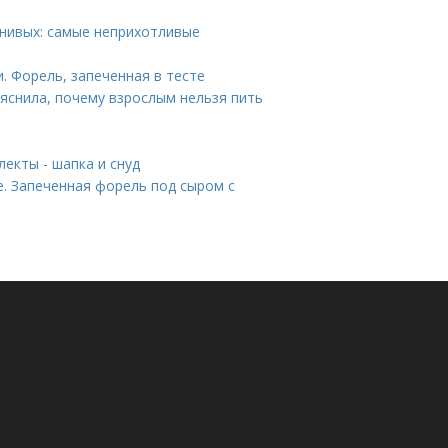
енивых: самые неприхотливые
. Форель, запеченная в тесте
ъяснила, почему взрослым нельзя пить
екты - шапка и снуд
. Запеченная форель под сыром с