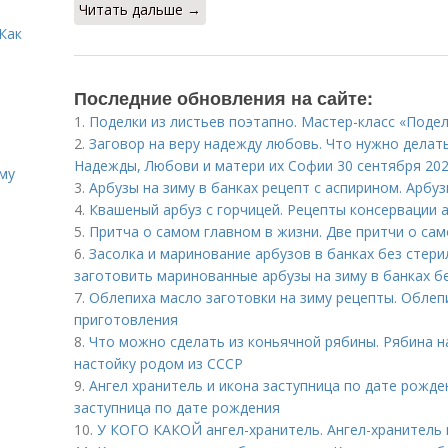
Читать дальше →
Как
Последние обновления на сайте:
1.
Поделки из листьев поэтапно. Мастер-класс «Подел
2.
Заговор на веру надежду любовь. Что нужно делат
Надежды, Любови и матери их Софии 30 сентября 202
иму
3.
Арбузы на зиму в банках рецепт с аспирином. Арбуз
4.
Квашеный арбуз с горчицей. Рецепты консервации а
5.
Притча о самом главном в жизни. Две притчи о са
6.
Засолка и маринование арбузов в банках без стери
заготовить маринованные арбузы на зиму в банках б
7.
Облепиха масло заготовки на зиму рецепты. Облепи
приготовления
8.
Что можно сделать из коньячной рябины. Рябина на
настойку родом из СССР
9.
Ангел хранитель и икона заступница по дате рожде
заступница по дате рождения
10.
У КОГО КАКОЙ ангел-хранитель. Ангел-хранитель