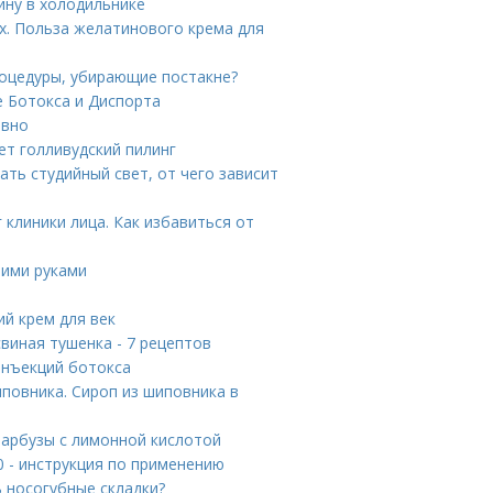
бину в холодильнике
х. Польза желатинового крема для
роцедуры, убирающие постакне?
е Ботокса и Диспорта
авно
ет голливудский пилинг
ать студийный свет, от чего зависит
 клиники лица. Как избавиться от
оими руками
ий крем для век
виная тушенка - 7 рецептов
инъекций ботокса
иповника. Сироп из шиповника в
 арбузы с лимонной кислотой
0 - инструкция по применению
ь носогубные складки?