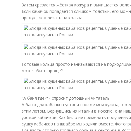
Затем срезается жёсткая кожура и вычищается волок
Если кабачок попадается слишком толстый, его мож
прежде, чем резать на кольца.
Готовые кольца просто нанизываются на подходящую 
может быть проще?
"А баня где?" - спросит дотошный читатель.
А баню для кабачков устроит позже моя кузина, в жеж
этим летом. Вернувшись из Италии в Россию, она на
урожай кабачков. Как было не применить полученны
сушку кабачков на швабре мы ходили вместе. Фотогр
Где взять столько горячего солнца в сентябре в Рос