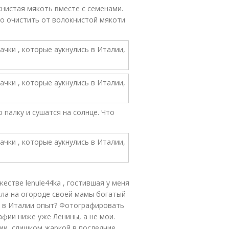
нистая мякоть вместе с семенами.
но очистить от волокнистой мякоти
палку и сушатся на солнце. Что
естве lenule44ka , гостившая у меня
шла на огороде своей мамы богатый
й в Италии опыт? Фотографировать
афии ниже уже Ленины, а не мои.
сии, слишком жаркой в последние