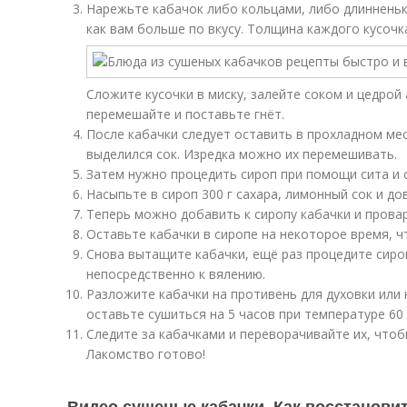
Нарежьте кабачок либо кольцами, либо длиннень
как вам больше по вкусу. Толщина каждого кусочк
Сложите кусочки в миску, залейте соком и цедрой 
перемешайте и поставьте гнёт.
После кабачки следует оставить в прохладном мес
выделился сок. Изредка можно их перемешивать.
Затем нужно процедить сироп при помощи сита и с
Насыпьте в сироп 300 г сахара, лимонный сок и до
Теперь можно добавить к сиропу кабачки и провар
Оставьте кабачки в сиропе на некоторое время, 
Снова вытащите кабачки, ещё раз процедите сироп
непосредственно к вялению.
Разложите кабачки на противень для духовки или 
оставьте сушиться на 5 часов при температуре 60 
Следите за кабачками и переворачивайте их, что
Лакомство готово!
Видео сушеные кабачки. Как восстановит