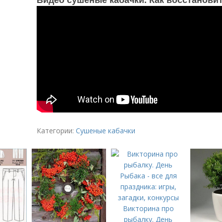
Категории:
Сушеные кабачки
Викторина про
рыбалку. День