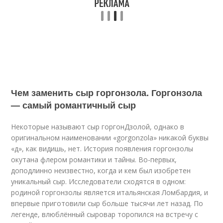
Чем заменить сыр горгонзола. Горгонзола
— самый романтичный сыр
Некоторые называют сыр горгонДзолой, однако в
оригинальном наименовании «gorgonzola» никакой буквы
«д», как видишь, нет. История появления горгонзолы
окутана флером романтики и тайны. Во-первых,
доподлинно неизвестно, когда и кем был изобретен
уникальный сыр. Исследователи сходятся в одном:
родиной горгонзолы является итальянская Ломбардия, и
впервые приготовили сыр больше тысячи лет назад. По
легенде, влюблённый сыровар торопился на встречу с