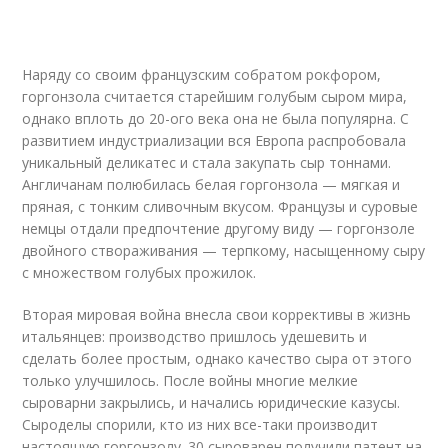
Наряду со своим французским собратом рокфором,
горгонзола считается старейшим голубым сыром мира,
однако вплоть до 20-ого века она не была популярна. С
развитием индустриализации вся Европа распробовала
уникальный деликатес и стала закупать сыр тоннами.
Англичанам полюбилась белая горгонзола — мягкая и
пряная, с тонким сливочным вкусом. Французы и суровые
немцы отдали предпочтение другому виду — горгонзоле
двойного створаживания — терпкому, насыщенному сыру
с множеством голубых прожилок.
Вторая мировая война внесла свои коррективы в жизнь
итальянцев: производство пришлось удешевить и
сделать более простым, однако качество сыра от этого
только улучшилось. После войны многие мелкие
сыроварни закрылись, и начались юридические казусы.
Сыроделы спорили, кто из них все-таки производит
настоящую горгонзолу. 30 сыроварен получили патент на