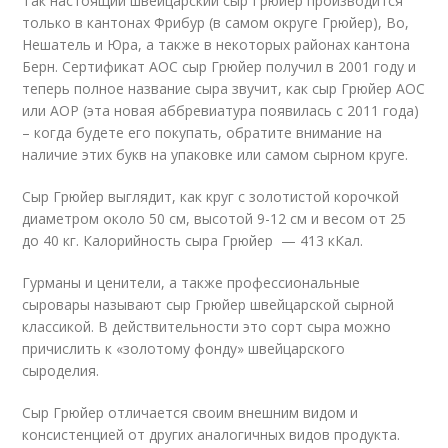
Так настоящий швейцарский сыр Грюйер производится
только в кантонах Фрибур (в самом округе Грюйер), Во,
Нешатель и Юра, а также в некоторых районах кантона
Берн. Сертификат AOC сыр Грюйер получил в 2001 году и
теперь полное название сыра звучит, как сыр Грюйер AOC
или AOP (эта новая аббревиатура появилась с 2011 года)
– когда будете его покупать, обратите внимание на
наличие этих букв на упаковке или самом сырном круге.
Сыр Грюйер выглядит, как круг с золотистой корочкой
диаметром около 50 см, высотой 9-12 см и весом от 25
до 40 кг. Калорийность сыра Грюйер — 413 кКал.
Гурманы и ценители, а также профессиональные
сыровары называют сыр Грюйер швейцарской сырной
классикой. В действительности это сорт сыра можно
причислить к «золотому фонду» швейцарского
сыроделия.
Сыр Грюйер отличается своим внешним видом и
консистенцией от других аналогичных видов продукта.