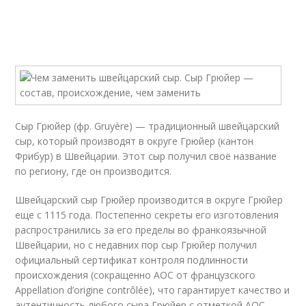
Сыр Грюйер (фр. Gruyère) — традиционный швейцарский
сыр, который производят в округе Грюйер (кантон
Фрибур) в Швейцарии. Этот сыр получил своё название
по региону, где он производится.
Швейцарский сыр Грюйер производится в округе Грюйер
еще с 1115 года. Постепенно секреты его изготовления
распространились за его пределы во франкоязычной
Швейцарии, но с недавних пор сыр Грюйер получил
официальный сертификат контроля подлинности
происхождения (сокращенно AOC от французского
Appellation d’origine contrôlée), что гарантирует качество и
аутентичность любого сыра Грюйер с отметкой AOC.