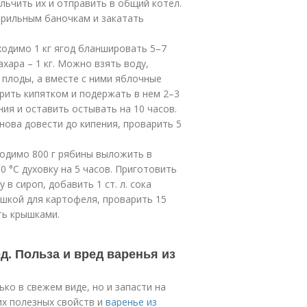
ельчить их и отправить в общий котел.
ерильным баночкам и закатать
одимо 1 кг ягод бланшировать 5–7
ахара – 1 кг. Можно взять воду,
 плоды, а вместе с ними яблочные
рить кипятком и подержать в нем 2–3
ния и оставить остывать на 10 часов.
Снова довести до кипения, проварить 5
одимо 800 г рябины выложить в
0 °С духовку на 5 часов. Приготовить
 в сироп, добавить 1 ст. л. сока
ушкой для картофеля, проварить 15
ть крышками.
д. Польза и вред варенья из
ко в свежем виде, но и запасти на
их полезных свойств и
варенье из