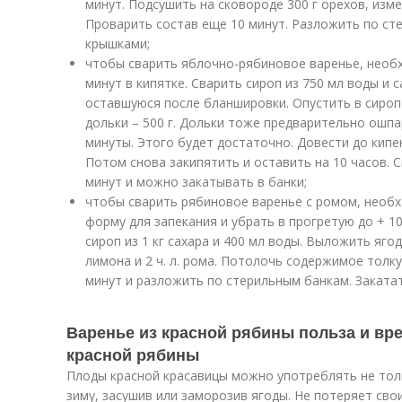
минут. Подсушить на сковороде 300 г орехов, изм
Проварить состав еще 10 минут. Разложить по ст
крышками;
чтобы сварить яблочно-рябиновое варенье, необх
минут в кипятке. Сварить сироп из 750 мл воды и с
оставшуюся после бланшировки. Опустить в сироп
дольки – 500 г. Дольки тоже предварительно ошпа
минуты. Этого будет достаточно. Довести до кипе
Потом снова закипятить и оставить на 10 часов. 
минут и можно закатывать в банки;
чтобы сварить рябиновое варенье с ромом, необх
форму для запекания и убрать в прогретую до + 10
сироп из 1 кг сахара и 400 мл воды. Выложить ягоду
лимона и 2 ч. л. рома. Потолочь содержимое толк
минут и разложить по стерильным банкам. Заката
Варенье из красной рябины польза и вре
красной рябины
Плоды красной красавицы можно употреблять не толь
зиму, засушив или заморозив ягоды. Не потеряет сво