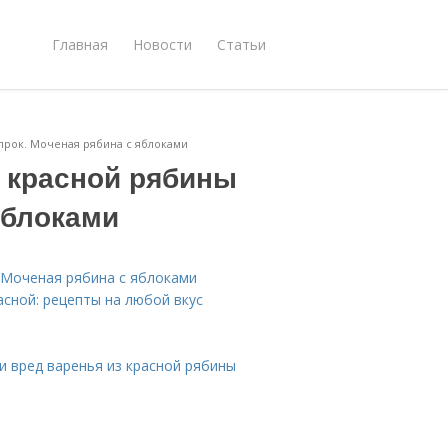
Главная
Новости
Статьи
прок. Моченая рябина с яблоками
з красной рябины
яблоками
 Моченая рябина с яблоками
асной: рецепты на любой вкус
 и вред варенья из красной рябины