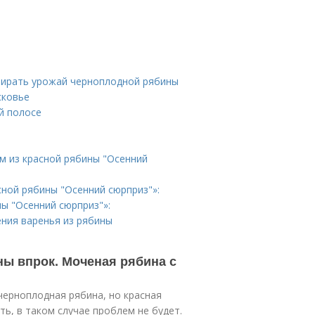
обирать урожай черноплодной рябины
сковье
й полосе
м из красной рябины "Осенний
сной рябины "Осенний сюрприз"»:
ы "Осенний сюрприз"»:
ния варенья из рябины
ны впрок. Моченая рябина с
черноплодная рябина, но красная
ть, в таком случае проблем не будет.