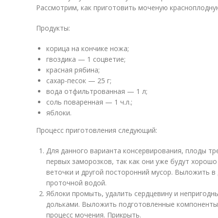
Рассмотрим, как приготовить моченую красноплодную
Продукты:
корица на кончике ножа;
гвоздика — 1 соцветие;
красная рябина;
сахар-песок — 25 г;
вода отфильтрованная — 1 л;
соль поваренная — 1 ч.л.;
яблоки.
Процесс приготовления следующий:
Для данного варианта консервирования, плоды тр
первых заморозков, так как они уже будут хорош
веточки и другой посторонний мусор. Выложить в
проточной водой.
Яблоки промыть, удалить сердцевину и непригодн
дольками. Выложить подготовленные компоненты в
процесс мочения. Прикрыть.