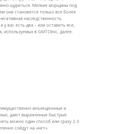
янно щуриться. Мелкие морщины под
нем они становятся только все более
 негативная наследственность
 у вас есть два – или оставить все,
, используемых в GMTClinic, далее.
реимущественно инъекционные и
чные, дают выраженные быстрые
нять можно один способ или сразу 2-3
пенно сойдут на «нет».