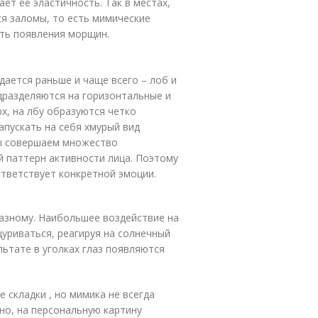
ет ее эластичность. Так в местах,
я заломы, то есть мимические
ть появления морщин.
ается раньше и чаще всего – лоб и
дразделяются на горизонтальные и
рх, на лбу образуются четко
пускать на себя хмурый вид
мы совершаем множество
 паттерн активности лица. Поэтому
тветствует конкретной эмоции.
разному. Наибольшее воздействие на
уриваться, реагируя на солнечный
льтате в уголках глаз появляются
складки , но мимика не всегда
но, на персональную картину