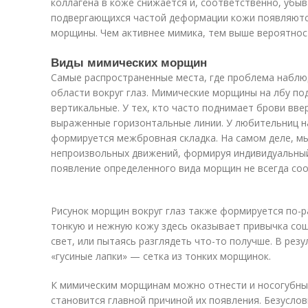
коллагена в коже снижается и, соответственно, убыва
подвергающихся частой деформации кожи появляютс
морщины. Чем активнее мимика, тем выше вероятнос
Виды мимических морщин
Самые распространенные места, где проблема наблюд
области вокруг глаз. Мимические морщины на лбу по
вертикальные. У тех, кто часто поднимает брови вве
выраженные горизонтальные линии. У любительниц на
формируется межбровная складка. На самом деле, 
непроизвольных движений, формируя индивидуальный
появление определенного вида морщин не всегда соо
Рисунок морщин вокруг глаз также формируется по-
тонкую и нежную кожу здесь оказывает привычка сощ
свет, или пытаясь разглядеть что-то получше. В резу
«гусиные лапки» — сетка из тонких морщинок.
К мимическим морщинам можно отнести и носогубные 
становится главной причиной их появления. Безуслов