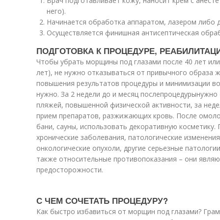
Врач подготавливает кожу, наносит крем с анест
него).
Начинается обработка аппаратом, лазером либо 
Осуществляется финишная антисептическая обраб
ПОДГОТОВКА К ПРОЦЕДУРЕ, РЕАБИЛИТАЦ
Чтобы убрать морщины под глазами после 40 лет или 
лет), не нужно отказываться от привычного образа 
повышения результатов процедуры и минимизации в
нужно. За 2 недели до и месяц послепроцедурынужно
пляжей, повышенной физической активности, за неде
прием препаратов, разжижающих кровь. После омоло
бани, сауны, использовать декоративную косметику.
хронические заболевания, патологические изменения
онкологические опухоли, другие серьезные патологии
также относительные противопоказания – они являю
предосторожности.
С ЧЕМ СОЧЕТАТЬ ПРОЦЕДУРУ?
Как быстро избавиться от морщин под глазами? Гра