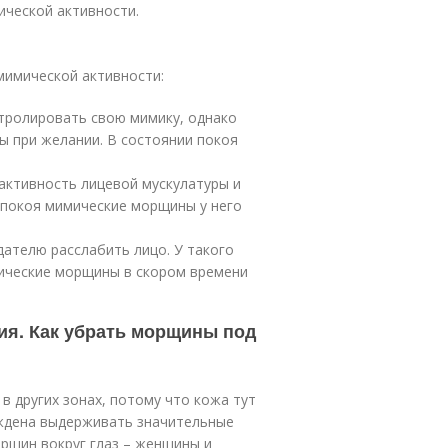
ческой активности.
мимической активности:
тролировать свою мимику, однако
ы при желании. В состоянии покоя
активность лицевой мускулатуры и
и покоя мимические морщины у него
дателю расслабить лицо. У такого
ические морщины в скором времени
ия. Как убрать морщины под
в других зонах, потому что кожа тут
уждена выдерживать значительные
орщин вокруг глаз – женщины и