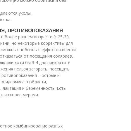
етиком (но можно обойтись и без
делаются уколы.
отка.
ИЯ, ПРОТИВОПОКАЗАНИЯ
в более раннем возрасте (с 25-30
жизни, но некоторые коррективы для
озможных побочных эффектов внести
 отказаться от посещения соляриев,
лю или хотя бы 3-4 дня прекратите
жения нельзя загорать, посещать
 Противопоказания – острые и
 эпидермиса в области,
, лактация и беременность. Есть
тся скорее мерами
мотное комбинирование разных