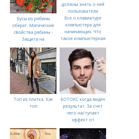
Все о клавиатуре
Бусы из рябины
компьютера для
оберег. Магические
начинающих. Что
свойства рябины -
такое компьютерная
Защита на
клавиатура: все, что
рябиновые бусы
должны знать о ней
пользователи
Топ из платка. Как
БОТОКС когда виден
топ
результат. За счет
чего наступает
эффект от
Ботулотоксина