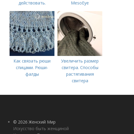
действовать.
MesoEye
Сравнение с
«Ботоксом»
Как связать рюши
Увеличить размер
спицами. Рюши-
свитера. Способы
фалды
растягивания
свитера
© 2026 Женский Мир
Искусство быть женщиной