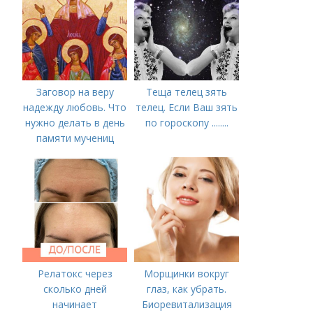
Заговор на веру
Теща телец зять
надежду любовь. Что
телец. Если Ваш зять
нужно делать в день
по гороскопу ........
памяти мучениц
Веры, Надежды,
Любови и матери их
Софии 30 сентября
2022 года
Релатокс через
Морщинки вокруг
сколько дней
глаз, как убрать.
начинает
Биоревитализация